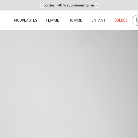
Soldes :
-10 % supplémentaires
C
NOUVEAUTÉS
FEMME
HOMME
ENFANT
SOLDES