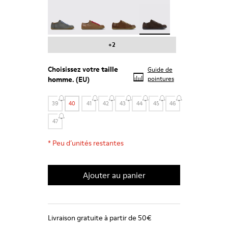
Peu - 17665-287
Peu - 17665-285
Peu - 17665-283
Peu - 17665-270 - Chau
+2
Choisissez votre
taille
Guide de
homme
. (EU)
pointures
39
40
41
42
43
44
45
46
47
*
Peu d’unités restantes
Ajouter au panier
Livraison gratuite à partir de 50€