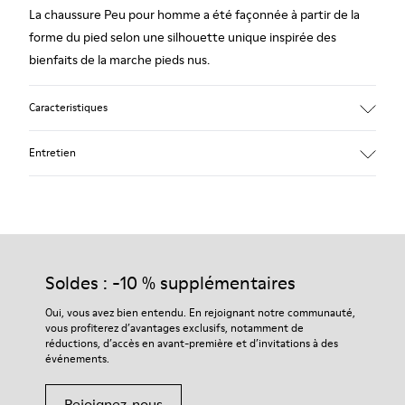
La chaussure Peu pour homme a été façonnée à partir de la
forme du pied selon une silhouette unique inspirée des
bienfaits de la marche pieds nus.
Caracteristiques
Gris.
Entretien
Cuir rugueux.
Couture 360º : longue durée de vie.
Lacets élastiques.
Nos chaussures sont confectionnées à partir de matières haut
de gamme soigneusement sélectionnées. L’utilisation de
Semelle intérieure anatomique et amovible doublée cuir.
produits d’entretien adaptés garantira la protection et la
Soldes : -10 % supplémentaires
Doublure : 46 % Polyester - 34 % Textile - 20 % Cuir de porc.
durabilité accrue de vos chaussures.
Oui, vous avez bien entendu. En rejoignant notre communauté,
vous profiterez d’avantages exclusifs, notamment de
Pour obtenir des instructions détaillées sur l’entretien de
réductions, d’accès en avant-première et d’invitations à des
votre paire de chaussures, consultez notre
guide d’entretien
événements.
des chaussures
Rejoignez-nous