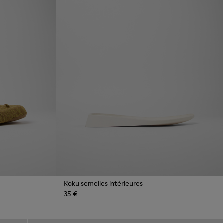
Roku semelles intérieures
35 €