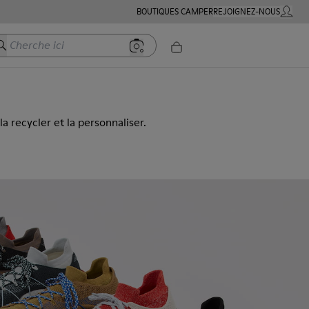
BOUTIQUES CAMPER
REJOIGNEZ-NOUS
MON C
herche ici
a recycler et la personnaliser.