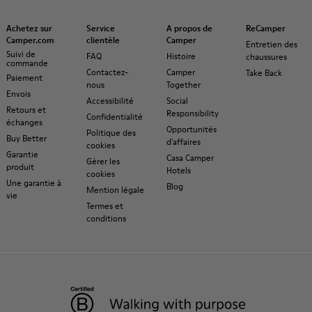
Achetez sur
Service
A propos de
ReCamper
Camper.com
clientèle
Camper
Entretien des
Suivi de
FAQ
Histoire
chaussures
commande
Contactez-
Camper
Take Back
Paiement
nous
Together
Envois
Accessibilité
Social
Retours et
Responsibility
Confidentialité
échanges
Opportunités
Politique des
Buy Better
d'affaires
cookies
Garantie
Casa Camper
Gérer les
produit
Hotels
cookies
Une garantie à
Blog
Mention légale
vie
Termes et
conditions