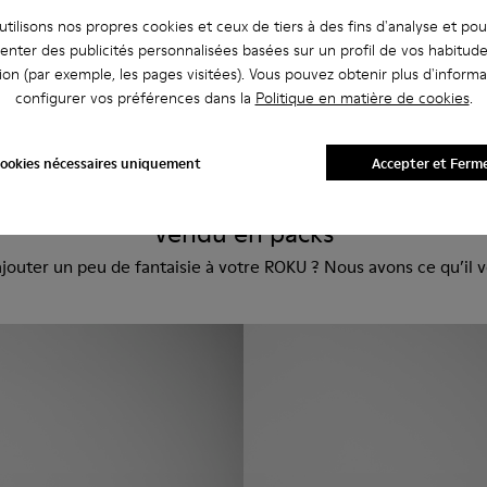
tilisons nos propres cookies et ceux de tiers à des fins d'analyse et po
enter des publicités personnalisées basées sur un profil de vos habitud
Custom Roku
ion (par exemple, les pages visitées). Vous pouvez obtenir plus d'informa
180 €
configurer vos préférences dans la
Politique en matière de cookies
.
ookies nécessaires uniquement
Accepter et Ferm
Vendu en packs
ajouter un peu de fantaisie à votre ROKU ? Nous avons ce qu’il v