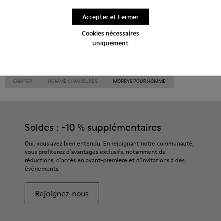
À talon
Accepter et Fermer
Cookies nécessaires
uniquement
CAMPER
HOMME CHAUSSURES
MORRYS POUR HOMME
Soldes : -10 % supplémentaires
Oui, vous avez bien entendu. En rejoignant notre communauté,
vous profiterez d’avantages exclusifs, notamment de
réductions, d’accès en avant-première et d’invitations à des
événements.
Rejoignez-nous