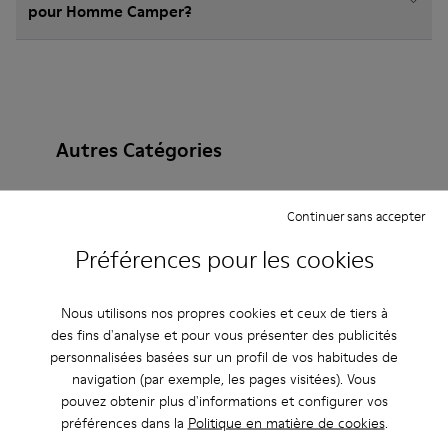
pour Homme Camper?
Autres Catégories
Continuer sans accepter
Bottines
Non Leather
Ballerines
Préférences pour les cookies
Chaussures à lacets
Mocassins
Clogs
Nous utilisons nos propres cookies et ceux de tiers à
Sandales
Bottes
Chaussures plates
des fins d'analyse et pour vous présenter des publicités
personnalisées basées sur un profil de vos habitudes de
Chaussures casual
Baskets
Chaussons
navigation (par exemple, les pages visitées). Vous
pouvez obtenir plus d'informations et configurer vos
Chaussures habillées
Chaussures à plateau
préférences dans la
Politique en matière de cookies
.