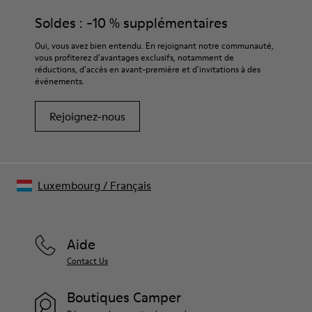
résistance à l’abrasion
produits d’entretien adaptés garantira la protection et la
Soldes : -10 % supplémentaires
Coutures à 360° pour une meilleure durabilité
durabilité accrue de vos chaussures.
Lacets élastiques pour un ajustement et une adaptabilité
Oui, vous avez bien entendu. En rejoignant notre communauté,
faciles (65 % PET recyclé - 35 % Latex)
vous profiterez d’avantages exclusifs, notamment de
Pour obtenir des instructions détaillées sur l’entretien de
Doublure :
réductions, d’accès en avant-première et d’invitations à des
votre paire de chaussures, consultez notre
guide d’entretien
événements.
59 % Cuir de porc 41 % Textile (100 % PET recyclé)
des chaussures
Certifiées par le Leather Working Group
Rejoignez-nous
Luxembourg
/
Français
Aide
Contact Us
Boutiques Camper