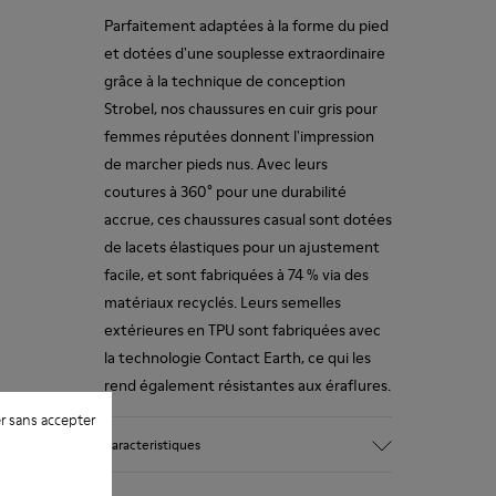
Parfaitement adaptées à la forme du pied
et dotées d'une souplesse extraordinaire
grâce à la technique de conception
Strobel, nos chaussures en cuir gris pour
femmes réputées donnent l'impression
de marcher pieds nus. Avec leurs
coutures à 360° pour une durabilité
accrue, ces chaussures casual sont dotées
de lacets élastiques pour un ajustement
facile, et sont fabriquées à 74 % via des
matériaux recyclés. Leurs semelles
extérieures en TPU sont fabriquées avec
la technologie Contact Earth, ce qui les
rend également résistantes aux éraflures.
r sans accepter
Caracteristiques
Matériau principal : Nubuck