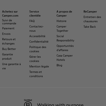
Achetez sur
Service
A propos de
ReCamper
Camper.com
clientèle
Camper
Entretien des
Suivi de
FAQ
Histoire
chaussures
commande
Contactez-
Camper
Take Back
Paiement
nous
Together
Envois
Accessibilité
Social
Retours et
Responsibility
Confidentialité
échanges
Opportunités
Politique des
Buy Better
d'affaires
cookies
Garantie
Casa Camper
Gérer les
produit
Hotels
cookies
Une garantie à
Blog
Mention légale
vie
Termes et
conditions