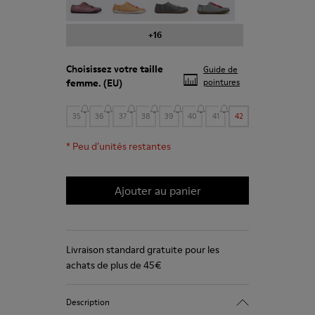
+16
Choisissez votre
taille
Guide de
femme
. (EU)
pointures
35
36
37
38
39
40
41
42
*
Peu d’unités restantes
Ajouter au panier
Livraison standard gratuite pour les
achats de plus de 45€
Description