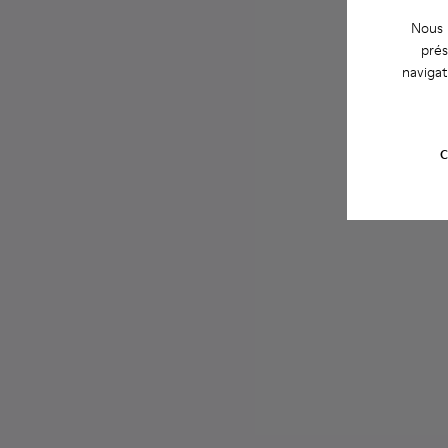
Nous u
prés
navigat
C