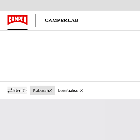
Kobarah
Réinitialiser
filtrer
(1)