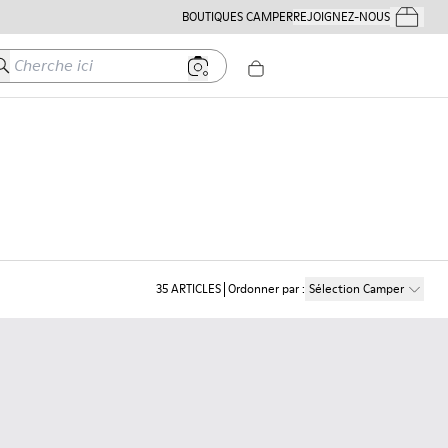
BOUTIQUES CAMPER
REJOIGNEZ-NOUS
Mes Comm
herche ici
35
ARTICLES
Ordonner par
:
Sélection Camper