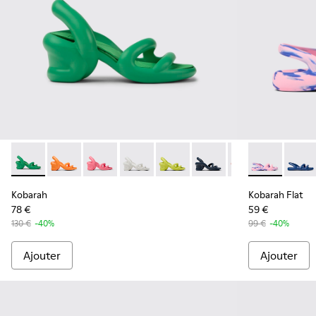
Kobarah - K100839-002 - Sandales vertes unisexe
Kobarah - K100839-034 - Sandales synthétiques ora
Kobarah - K100839-032 - Sandales synthétiqu
Kobarah - K100839-028 - Sandales en 
Kobarah - K100839-027 - Sandal
Kobarah - K100839-026 
Kobarah - K10083
Kobarah Flat 
Kobarah - 
Kobara
Kob
Kobarah
Kobarah Flat
78 €
59 €
130 €
-40%
99 €
-40%
Ajouter
Ajouter