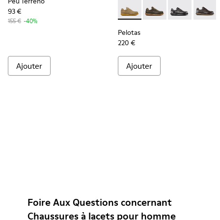
Peu Terreno
93 €
Pelotas - 16002-315 - Beige
Pelotas - 16002-358
Pelotas - 1600
Pelotas
155 €
-40%
Pelotas
220 €
Ajouter
Ajouter
Foire Aux Questions concernant
Chaussures à lacets pour homme