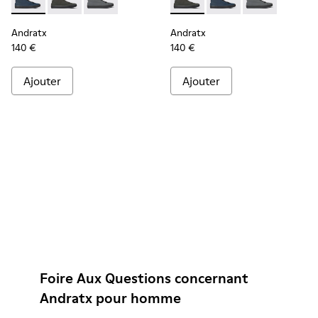
Andratx - K300143-008 - Baskets en tissu bleu marine pou
Andratx - K300143-010 - Baskets en textile gris pou
Andratx - K300143-007 - Baskets en tissu gr
Andratx - K300143-010 - Bask
Andratx - K300143-00
Andratx - K300
Andratx
Andratx
140 €
140 €
Ajouter
Ajouter
Foire Aux Questions concernant
Andratx pour homme