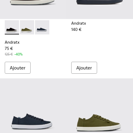
Andratx
140 €
Andratx - K100158-021 - Baskets en textile noires Pour hom
Andratx - K100158-020 - Baskets en textile vert po
Andratx - K100158-011 - Blue
Andratx
75 €
125 €
-40%
Ajouter
Ajouter