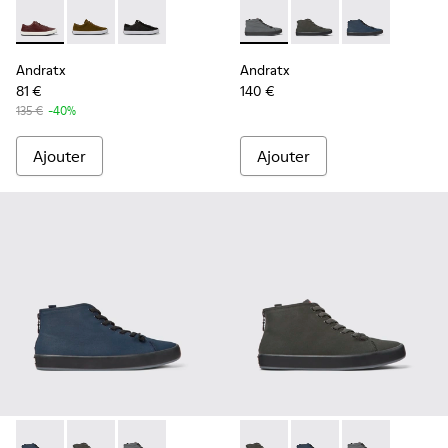
Andratx - K100231-029 - Baskets en cuir marron Pour homm
Andratx - K100231-021 - Green
Andratx - K100231-020 - Black
Andratx - K300143-007 - Bas
Andratx - K300143-010
Andratx - K30
Andratx
Andratx
81 €
140 €
135 €
-40%
Ajouter
Ajouter