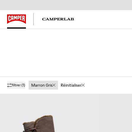
Marron Gris
Réinitialiser
filtrer
(1)