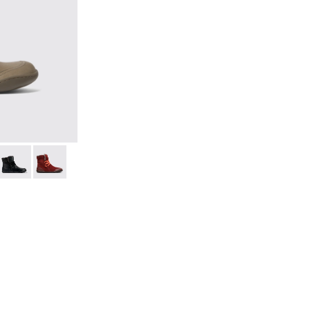
me
020
s en cuir marron-gris pour femme
00481-018
X - K400481-017
5-014
GORE-TEX - K400481-016
K400505-013
Pista GORE-TEX - K400481-014
Peu - K400505-012
Peu Pista GORE-TEX - K400481-013
Peu - K400505-003
Peu Pista GORE-TEX - K400481-010