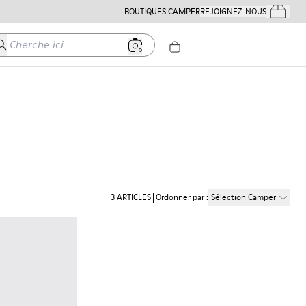
BOUTIQUES CAMPER
REJOIGNEZ-NOUS
Mes Comm
herche ici
3
ARTICLES
Ordonner par
:
Sélection Camper