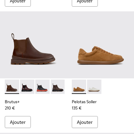
Ajouter
Ajouter
Brutus+ - K400818-005 - Bottines en nubuck marron pour 
Brutus+ - K400818-004
Brutus+ - K400818-003
Brutus+ - K400818-002
Brutus+ - K400818-001
Pelotas Soller - K201819-00
Pelotas Soller - K201
Brutus+
Pelotas Soller
210 €
135 €
Ajouter
Ajouter