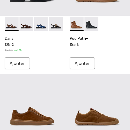
Dana - K201489-010 - Sandales en cuir marron Pour femme.
Dana - K201489-012 - Sandales en daim marron Pour
Dana - K201489-011
Dana - K201489-001
Peu Path+ - K400861-003 - B
Peu Path+ - K400861
Dana
Peu Path+
128 €
195 €
150 €
-20%
Ajouter
Ajouter