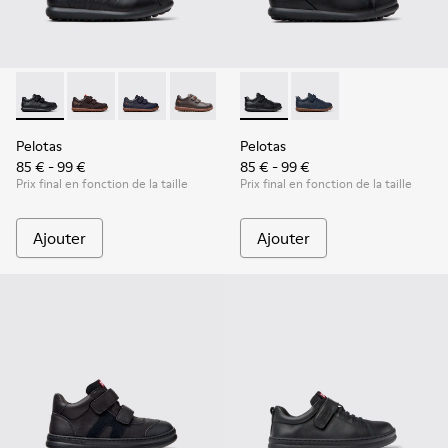
Pelotas - 80353-009 - Chaussures noires en cuir et tissu pou
Pelotas - 80353-044
Pelotas - 80353-043
Pelotas - 80353-037
Pelotas - K800316-003 - Chaus
Pelotas - K800316-004
Pelotas
Pelotas
85 € - 99 €
85 € - 99 €
Prix final en fonction de la taille
Prix final en fonction de la taille
Ajouter
Ajouter