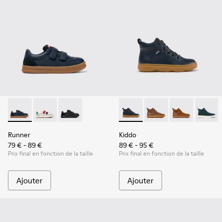
Runner - K800652-003 - Baskets bleues en cuir et nubuck po
Runner - K800652-007
Runner - K800652-001 - Baskets noires en cui
Kiddo - K900189-026 - Bottin
Kiddo - K900189-028
Kiddo - K9001
Kiddo -
Runner
Kiddo
79 € - 89 €
89 € - 95 €
Prix final en fonction de la taille
Prix final en fonction de la taille
Ajouter
Ajouter