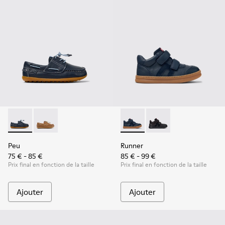
Peu - K800689-002 - Chaussures bateau en cuir bleu pour e
Peu - K800689-004
Runner - K900384-001 - Baske
Runner - K900384-002 
Peu
Runner
75 € - 85 €
85 € - 99 €
Prix final en fonction de la taille
Prix final en fonction de la taille
Ajouter
Ajouter