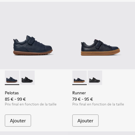
Pelotas - K800316-004 - Chaussures bleues en cuir et textile
Pelotas - K800316-003 - Chaussures noires en cuir et 
Runner - K800319-006 - Baske
Runner - K800319-001 -
Pelotas
Runner
85 € - 99 €
79 € - 95 €
Prix final en fonction de la taille
Prix final en fonction de la taille
Ajouter
Ajouter