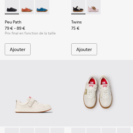
Peu Path - K800707-007 - Baskets en cuir noir pour enfants.
Peu Path - K800707-008
Peu Path - K800707-002 - Baskets en cuir ble
Twins - K800714-002 - Baskets
Twins - K800714-001
Peu Path
Twins
79 € - 89 €
75 €
Prix final en fonction de la taille
Ajouter
Ajouter