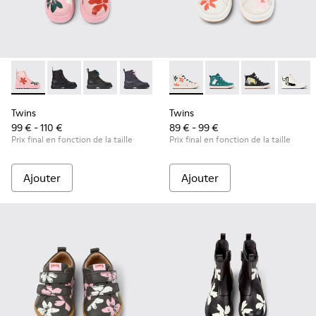
Twins - K900150-020 - Bottines en cuir multicolore pour enf
Twins - K900150-021
Twins - K900150-019
Twins - K900150-018
Twins - K900150-017
Twins - K900261-012 - Bottine
Twins - K900150-015
Twins - K900261-013
Twins - K900150-
Twins - K9002
Twins - K
Twins 
Tw
Twins
Twins
99 € - 110 €
89 € - 99 €
Prix final en fonction de la taille
Prix final en fonction de la taille
Ajouter
Ajouter