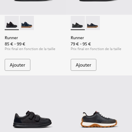
Runner - K900384-002 - Baskets noires en cuir et nubuck po
Runner - K900384-001 - Baskets bleues en cuir et nu
Runner - K800319-001 - Basket
Runner - K800319-006 
Runner
Runner
85 € - 99 €
79 € - 95 €
Prix final en fonction de la taille
Prix final en fonction de la taille
Ajouter
Ajouter