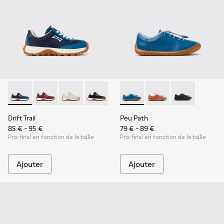
Drift Trail - K800548-032 - Baskets bleues en textile et cuir 
Drift Trail - K800548-031
Drift Trail - K800548-029
Drift Trail - K800548-028
Drift Trail - K800548-027
Peu Path - K800707-002 - Bas
Drift Trail - K800548-02
Peu Path - K800707-
Drift Trail - K80
Peu Path - K80
Drift Trai
Dri
Drift Trail
Peu Path
85 € - 95 €
79 € - 89 €
Prix final en fonction de la taille
Prix final en fonction de la taille
Ajouter
Ajouter