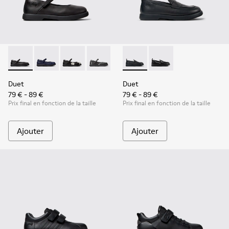
Duet - K800549-003 - Ballerines en cuir noir pour enfants.
Duet - K800549-007
Duet - K800549-006
Duet - K800549-001
Duet - K800609-001 - Mocassi
Duet - K800609-003
Duet
Duet
79 € - 89 €
79 € - 89 €
Prix final en fonction de la taille
Prix final en fonction de la taille
Ajouter
Ajouter