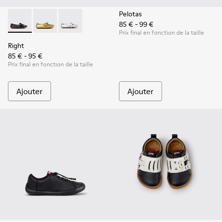
Pelotas
85 € - 99 €
Right - K800702-006 - Ballerines en cuir noir pour enfants.
Right - K800702-004 - Ballerines jaunes en cuir pour
Right - K800702-002 - Ballerines en cuir gris 
Prix final en fonction de la taille
Right
85 € - 95 €
Prix final en fonction de la taille
Ajouter
Ajouter