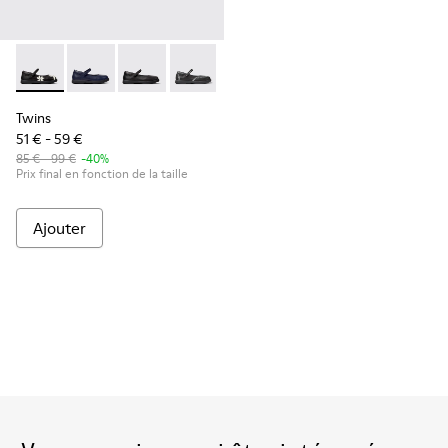
Twins - K800549-006 - Ballerines en cuir multicolore pour e
Twins - K800549-007
Twins - K800549-003
Twins - K800549-001
Twins
51 € - 59 €
85 € - 99 €
-40%
Prix final en fonction de la taille
Ajouter