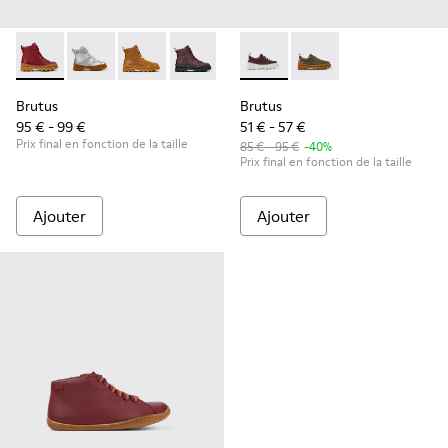
Brutus - K900179-014 - Bottes à lacets en cuir bordeaux
Brutus - K900179-035
Brutus - K900179-032
Brutus - K900179-031 - Bottines en cui
Brutus - K900179-027
Brutus - K800420-006 - Chau
Brutus - K900179-026
Brutus - K800420-00
Brutus - K900179
Brutus - 
Bru
Brutus
Brutus
95 € - 99 €
51 € - 57 €
Prix final en fonction de la taille
85 € - 95 €
-40%
Prix final en fonction de la taille
Ajouter
Ajouter