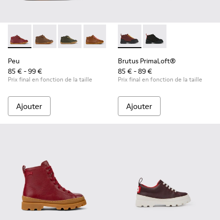
Peu - 90019-098 - Bottines en cuir bordeaux pour enfant
Peu - 90019-131
Peu - 90019-130
Peu - 90019-126
Peu - 90019-125
Brutus PrimaLoft® - K90027
Peu - 90019-124
Brutus PrimaLoft® -
Peu - 90019-123
Peu - 900
Peu
Peu
Brutus PrimaLoft®
85 € - 99 €
85 € - 89 €
Prix final en fonction de la taille
Prix final en fonction de la taille
Ajouter
Ajouter