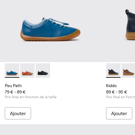
Peu Path - K800707-002 - Baskets en cuir bleu pour enfants
Peu Path - K800707-008
Peu Path - K800707-007
Kiddo - K9001
Kiddo
Peu Path
Kiddo
79 € - 89 €
89 € - 95 €
Prix final en fonction de la taille
Prix final en fonct
Ajouter
Ajouter