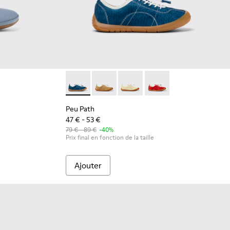
nes en cuir bleu pour enfants.
74-001
Peu Path - K800694-002 - Baskets en cuir n
Peu Path - K800694-004
Peu Path - K800694-003
Peu Path - K800694-0
Peu Path
47 € - 53 €
79 € - 89 €
-40%
Prix final en fonction de la taille
Ajouter