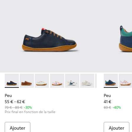
Peu - 80003-104 - Chaussures en cuir bleues pour enfants.
Peu - 80003-160
Peu - 80003-159
Peu - 80003-157
Peu - 80003-156
Peu - 80003-150
Peu - 80003-139
Peu - K800405
Peu - 80
Peu -
Peu
Peu
55 € - 62 €
41 €
79 € - 89 €
-30%
69 €
-40%
Prix final en fonction de la taille
Ajouter
Ajouter