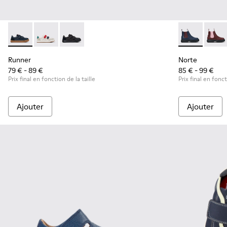
Runner - K800652-003 - Baskets bleues en cuir et nubuck po
Runner - K800652-007
Runner - K800652-001
Norte - K9001
Norte
Runner
Norte
79 € - 89 €
85 € - 99 €
Prix final en fonction de la taille
Prix final en fonct
Ajouter
Ajouter