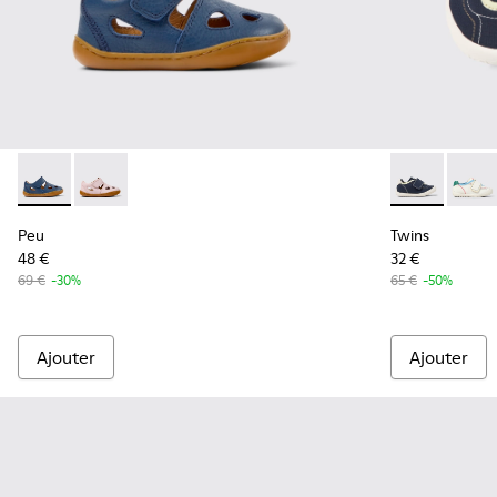
Peu - K800665-001 - Sandales en cuir bleues à bout fermé p
Peu - K800665-002
Twins - K8006
Twins
Peu
Twins
48 €
32 €
69 €
-30%
65 €
-50%
Ajouter
Ajouter