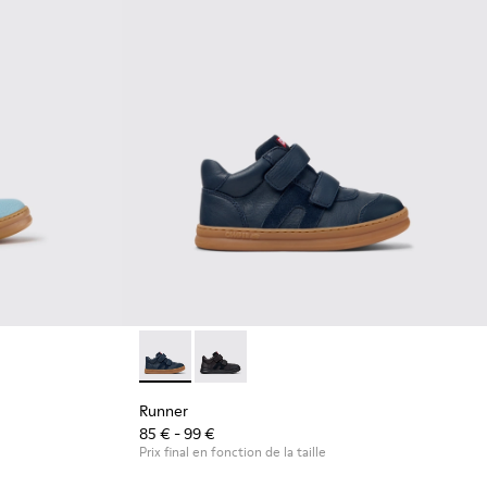
xtile et nubuck pour enfants.
ts en cuir bleu pour enfants.
2
548-013
 - K800548-010
t Trail - K800548-004
Drift Trail - K800548-001
Runner - K900384-001 - Baskets bleues en cu
Runner - K900384-002
Runner
85 € - 99 €
Prix final en fonction de la taille