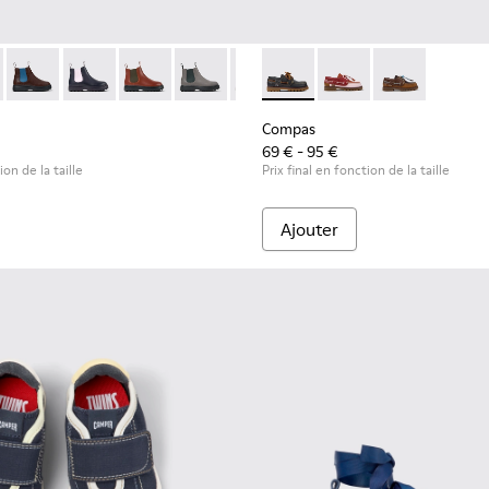
ur enfants.
49-024 - Bottines en cuir bleu pour enfants.
 - K900149-026
Norte - K900149-025
Norte - K900149-023
Norte - K900149-022
Norte - K900149-021
Norte - K900149-019
Compas - K800416-001 - Chau
Norte - K900149-017
Compas - K800416-0
Norte - K900149-0
Compas - K80
Norte - K9
Nort
Compas
69 € - 95 €
ion de la taille
Prix final en fonction de la taille
Ajouter