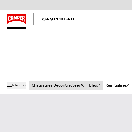
Chaussures Décontractées
Bleu
Réinitialiser
filtrer
(2)