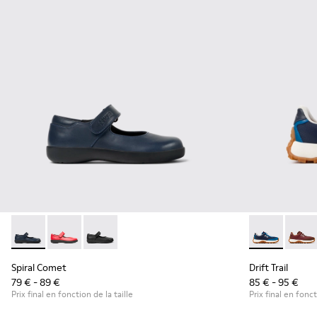
Spiral Comet - 80356-031 - Chaussures en cuir bleu pour enf
Spiral Comet - 80356-030
Spiral Comet - 80356-003
Drift Trail -
Drift 
Spiral Comet
Drift Trail
79 € - 89 €
85 € - 95 €
Prix final en fonction de la taille
Prix final en fonct