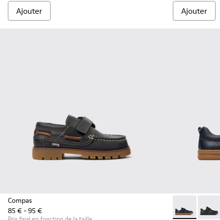
Ajouter
Ajouter
Compas
85 € - 95 €
Runner - K800
Runne
Prix final en fonction de la taille