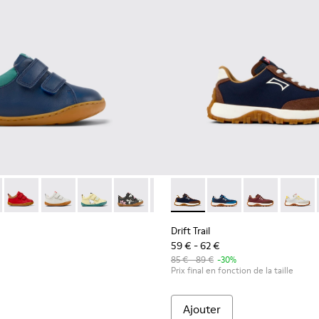
-057 - Baskets en cuir bleues et vertes pour enfants.
003-054
 K800405-064
Peu - K800405-063
Peu - K800405-060
Peu - K800405-059
Peu - K800405-056
Peu - K800405-054
Drift Trail - K800548-028 - B
Peu - K800405-051
Drift Trail - K800548-
Peu - K800405-0
Drift Trail - 
Peu - K80
Drift T
Peu
Drift Trail
59 € - 62 €
85 € - 89 €
-30%
Prix final en fonction de la taille
Ajouter