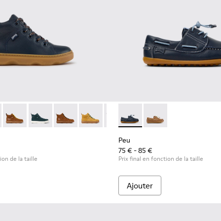
.
89-026 - Bottines en cuir bleu pour enfants.
 - K900189-028
Kiddo - K900189-025
Kiddo - K900189-021
Kiddo - K900189-020
Kiddo - K900189-018
Kiddo - K900189-016 - Bottines e
Peu - K800689-002 - Chaussu
Kiddo - K900189-013
Peu - K800689-004
Kiddo - K900189-0
Kiddo - K9
Kidd
Peu
75 € - 85 €
ion de la taille
Prix final en fonction de la taille
Ajouter