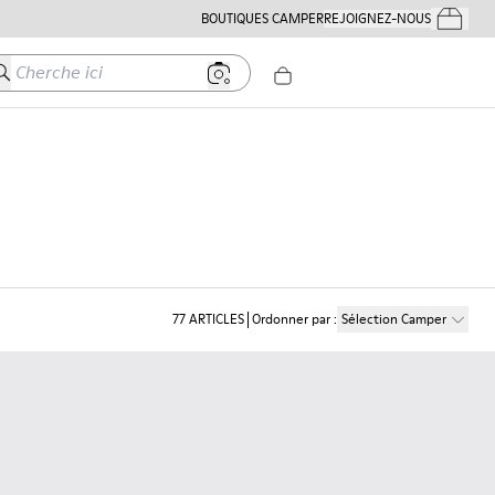
BOUTIQUES CAMPER
REJOIGNEZ-NOUS
Mes Comm
herche ici
77
ARTICLES
Ordonner par
:
Sélection Camper