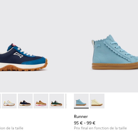
ants.
 K800548-032 - Baskets bleues en textile et cuir pour enfants.
Trail - K800548-031
Drift Trail - K800548-029
Drift Trail - K800548-028 - Baskets multicolores en te
Drift Trail - K800548-027
Drift Trail - K800548-025
Drift Trail - K800548-021
Runner - K900421-001 - Baske
Drift Trail - K800548-020
Runner - K900421-00
Drift Trail - K800
Drift Trail
Drif
Runner
95 € - 99 €
ion de la taille
Prix final en fonction de la taille