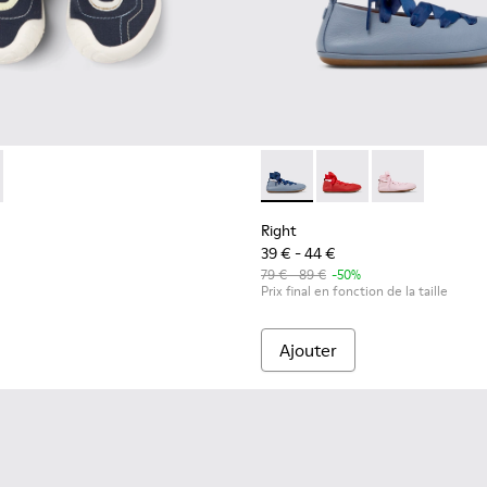
our enfants.
82-004 - Baskets multicolores en textile et cuir pour enfants.
 - K800682-002
Right - K800674-002 - Balleri
Right - K800674-003
Right - K8006
Right
39 € - 44 €
79 € - 89 €
-50%
Prix final en fonction de la taille
Ajouter