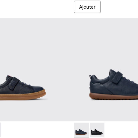
Ajouter
319-006 - Baskets bleues en cuir et textile pour enfants.
r - K800319-001
Pelotas - K800316-004 - Chau
Pelotas - K800316-0