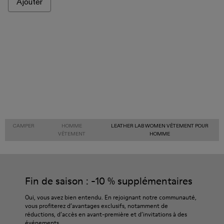
Ajouter
CAMPER
HOMME
LEATHER LAB WOMEN VÊTEMENT POUR
VÊTEMENT
HOMME
Fin de saison : -10 % supplémentaires
Oui, vous avez bien entendu. En rejoignant notre communauté,
vous profiterez d’avantages exclusifs, notamment de
réductions, d’accès en avant-première et d’invitations à des
événements.