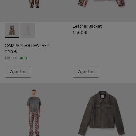
Leather Jacket
1.800 €
CAMPERLAB LEATHER - AU00041-002 - Pantalon en cuir à po
CAMPERLAB LEATHER - AU00041-001 - Pantalon blan
CAMPERLAB LEATHER
900 €
1.500 €
-40%
Ajouter
Ajouter