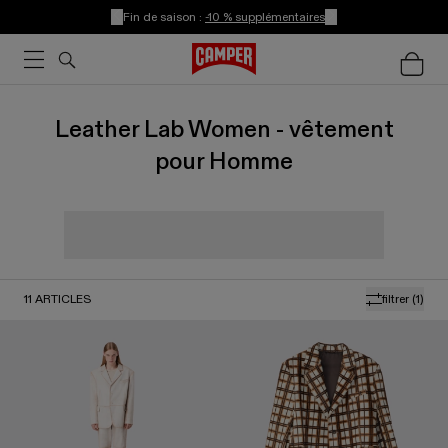
Fin de saison :
-10 % supplémentaires
Leather Lab Women - vêtement
pour Homme
11
ARTICLES
filtrer
(1)