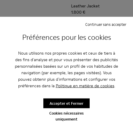
Leather Jacket
1.800 €
Continuer sans accepter
Ajouter
Ajouter
Préférences pour les cookies
Nous utilisons nos propres cookies et ceux de tiers à
des fins d'analyse et pour vous présenter des publicités
personnalisées basées sur un profil de vos habitudes de
navigation (par exemple, les pages visitées). Vous
pouvez obtenir plus d'informations et configurer vos
préférences dans la
Politique en matière de cookies
.
Accepter et Fermer
Cookies nécessaires
Leather Pants - AU00013-002 - Pantalon en cuir marron
Leather Pants - AU00013-001 - Pantalon en cuir gris 
Leather Jacket - AU00012-001
Leather Jacket - AU00
uniquement
Leather Pants
Leather Jacket
1.600 €
1.800 €