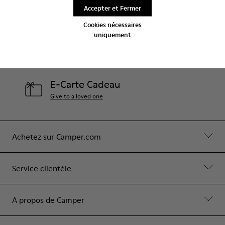
Aide
Accepter et Fermer
Contact Us
Cookies nécessaires
uniquement
Boutiques Camper
Découvrez le magasin plus proche
E-Carte Cadeau
Give to a loved one
Achetez sur Camper.com
Service clientèle
A propos de Camper