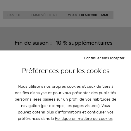
CAMPER
FEMME VÊTEMENT
BY CAMPERLAB POUR FEMME
Fin de saison : -10 % supplémentaires
Oui, vous avez bien entendu. En rejoignant notre communauté,
vous profiterez d’avantages exclusifs, notamment de
Continuer sans accepter
réductions, d’accès en avant-première et d’invitations à des
événements.
Préférences pour les cookies
Rejoignez-nous
Nous utilisons nos propres cookies et ceux de tiers à
des fins d'analyse et pour vous présenter des publicités
personnalisées basées sur un profil de vos habitudes de
navigation (par exemple, les pages visitées). Vous
France
/
Français
pouvez obtenir plus d'informations et configurer vos
préférences dans la
Politique en matière de cookies
.