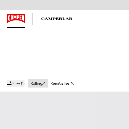
Rolling
Réinitialiser
filtrer
(1)