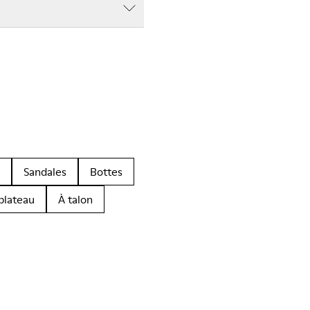
Sandales
Bottes
plateau
À talon