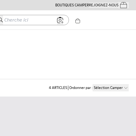
BOUTIQUES CAMPER
REJOIGNEZ-NOUS
Mes Comm
herche ici
4
ARTICLES
Ordonner par
:
Sélection Camper