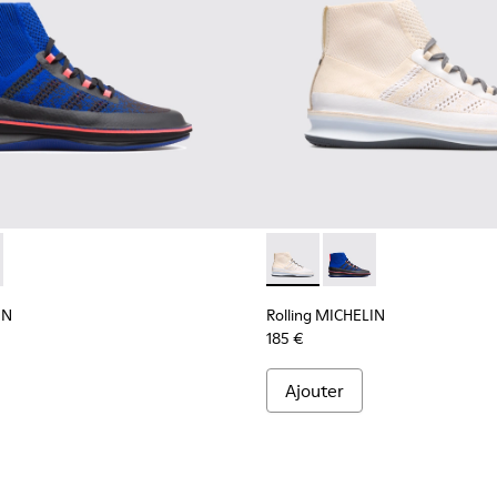
ELIN - K300230-002 - Multicolor
g MICHELIN - K300230-004 - Multicolor
Rolling MICHELIN - K300230-
Rolling MICHELIN - K
IN
Rolling MICHELIN
185 €
Ajouter