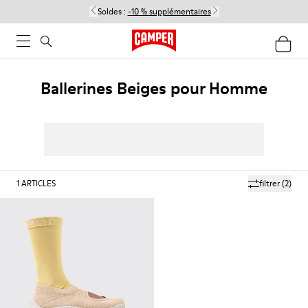
Soldes :
-10 % supplémentaires
Ballerines Beiges pour Homme
1
ARTICLES
filtrer
(2)