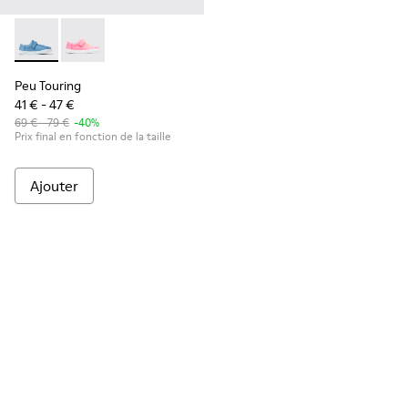
Peu Touring - K800376-022 - Chaussures en tissu bleu pour 
Peu Touring - K800376-007
Peu Touring
41 € - 47 €
69 € - 79 €
-40%
Prix final en fonction de la taille
Ajouter