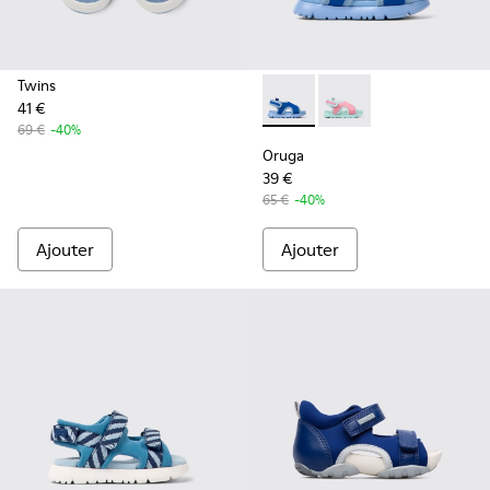
Twins
41 €
Oruga - K800562-001 - Sandal
Oruga - K800562-00
69 €
-40%
Oruga
39 €
65 €
-40%
Ajouter
Ajouter