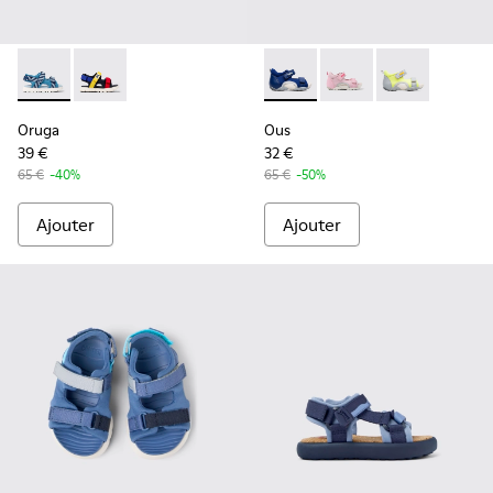
Oruga - K800527-001 - Sandales en tissu bleu pour enfant
Oruga - K800527-003
Ous - K800368-002 - Blue
Ous - K800368-008
Ous - K80036
Oruga
Ous
39 €
32 €
65 €
-40%
65 €
-50%
Ajouter
Ajouter