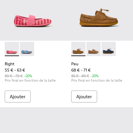
Right - K800696-001 - Ballerines roses en textile et cuir pou
Right - K800696-002 - Ballerines en textile et cuir b
Peu - K800689-001 - Chaussu
Peu - K800689-004
Peu - K80068
Right
Peu
55 € - 63 €
68 € - 71 €
69 € - 79 €
-20%
85 € - 89 €
-20%
Prix final en fonction de la taille
Prix final en fonction de la taille
Ajouter
Ajouter