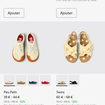
Prix final en fonction de la taille
Ajouter
Ajouter
Peu Path - K800694-003 - Baskets en nubuck jaunes pour e
Peu Path - K800694-004
Peu Path - K800694-002
Peu Path - K800694-001
Twins - K800677-001 - Sandal
Twins - K800677-003
Peu Path
Twins
39 € - 44 €
60 € - 68 €
79 € - 89 €
-50%
75 € - 85 €
-20%