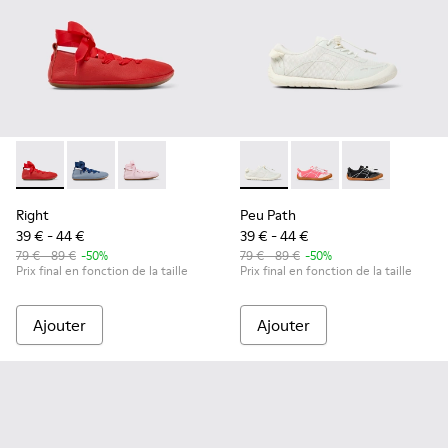
Right - K800674-003 - Ballerines en cuir rouge pour enfants
Right - K800674-002
Right - K800674-001 - Ballerines en cuir roses
Peu Path - K800691-001 - Bas
Peu Path - K800691-
Peu Path - K8
Right
Peu Path
39 € - 44 €
39 € - 44 €
79 € - 89 €
-50%
79 € - 89 €
-50%
Prix final en fonction de la taille
Prix final en fonction de la taille
Ajouter
Ajouter