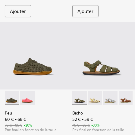
Ajouter
Ajouter
Peu - K800690-003 - Baskets vertes en textile et cuir pour 
Peu - K800690-002 - Baskets roses en textile et cuir
Bicho - 80177-088 - Sandales
Bicho - 80177-086 - S
Bicho - 80177
Bicho -
Peu
Bicho
60 € - 68 €
52 € - 59 €
75 € - 85 €
-20%
75 € - 85 €
-30%
Prix final en fonction de la taille
Prix final en fonction de la taille