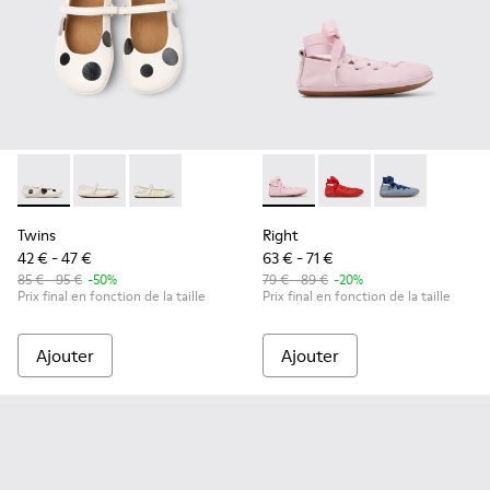
Twins - K800486-011 - Ballerines pour enfants en cuir blanc e
Twins - K800486-007
Twins - K800486-005
Right - K800674-001 - Balleri
Right - K800674-003 -
Right - K8006
Twins
Right
42 € - 47 €
63 € - 71 €
85 € - 95 €
-50%
79 € - 89 €
-20%
Prix final en fonction de la taille
Prix final en fonction de la taille
Ajouter
Ajouter