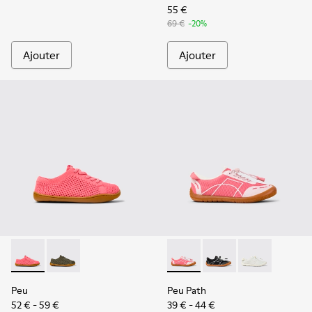
55 €
69 €
-20%
Ajouter
Ajouter
Peu - K800690-002 - Baskets roses en textile et cuir pour e
Peu - K800690-003 - Baskets vertes en textile et cui
Peu Path - K800691-003 - Bas
Peu Path - K800691-
Peu Path - K80
Peu
Peu Path
52 € - 59 €
39 € - 44 €