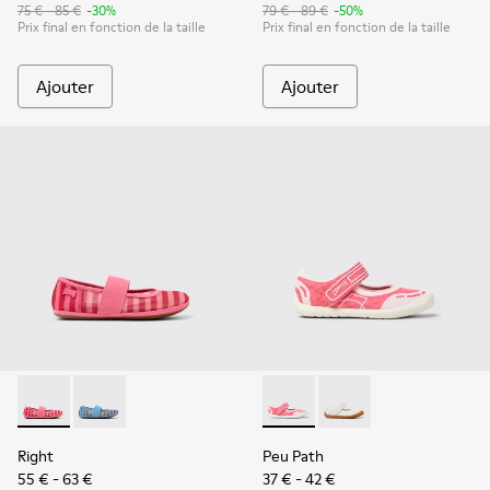
75 € - 85 €
-30%
79 € - 89 €
-50%
Prix final en fonction de la taille
Prix final en fonction de la taille
Ajouter
Ajouter
Right - K800696-001 - Ballerines roses en textile et cuir pou
Right - K800696-002
Peu Path - K800692-002 - Cha
Peu Path - K800692-00
Right
Peu Path
55 € - 63 €
37 € - 42 €