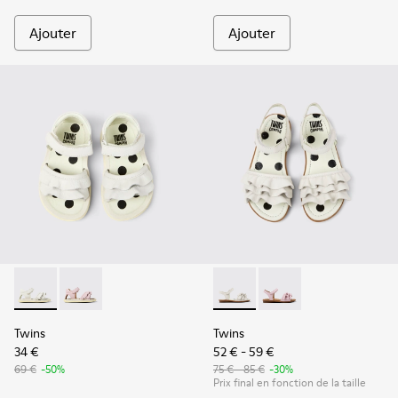
Ajouter
Ajouter
Twins - K800678-001 - Sandales en cuir blanches pour enfan
Twins - K800678-002
Twins - K800676-001 - Sandal
Twins - K800676-003
Twins
Twins
34 €
52 € - 59 €
69 €
-50%
75 € - 85 €
-30%
Prix final en fonction de la taille