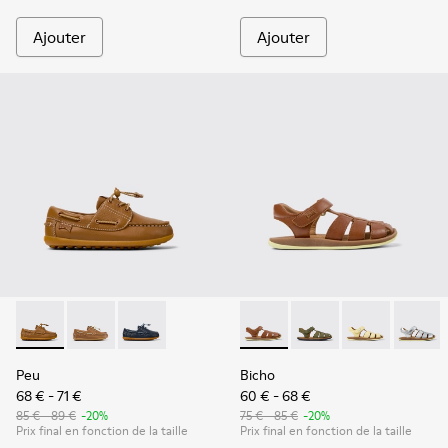
Ajouter
Ajouter
Peu - K800689-001 - Chaussures bateau en cuir marron pour
Peu - K800689-004
Peu - K800689-002
Bicho - 80177-078 - Sandales
Bicho - 80177-088 - S
Bicho - 80177-
Bicho -
Peu
Bicho
68 € - 71 €
60 € - 68 €
85 € - 89 €
-20%
75 € - 85 €
-20%
Prix final en fonction de la taille
Prix final en fonction de la taille