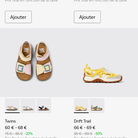
Prix final en fonction de la taille
Prix final en fonction de la taille
Ajouter
Ajouter
Twins - K800672-003 - Sandales en nubuck et cuir jaunes po
Twins - K800672-004 - Sandales en cuir grises pour e
Twins - K800672-002
Drift Trail - K800695-001 - C
Drift Trail - K800695
Twins
Drift Trail
60 € - 68 €
66 € - 69 €
75 € - 85 €
-20%
95 € - 99 €
-30%