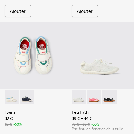
Ajouter
Ajouter
Twins - K800682-002 - Baskets en textile et cuir multicolore
Twins - K800682-004
Peu Path - K800691-001 - Bas
Peu Path - K800691-00
Peu Path - K8
Twins
Peu Path
32 €
39 € - 44 €
65 €
-50%
79 € - 89 €
-50%
Prix final en fonction de la taille