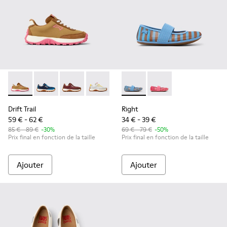
Drift Trail - K800548-027 - Baskets pour enfants en textile 
Drift Trail - K800548-032
Drift Trail - K800548-031
Drift Trail - K800548-029
Drift Trail - K800548-028 - Bask
Right - K800696-002 - Balleri
Drift Trail - K800548-02
Right - K800696-001 - 
Drift Trail - K80
Drift Trai
Dri
Drift Trail
Right
59 € - 62 €
34 € - 39 €
85 € - 89 €
-30%
69 € - 79 €
-50%
Prix final en fonction de la taille
Prix final en fonction de la taille
Ajouter
Ajouter