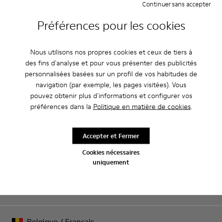
Continuer sans accepter
Camperlab pour Femme Camper?
Préférences pour les cookies
Nous utilisons nos propres cookies et ceux de tiers à
CAMPER
FEMME CHAUSSURES
CLOGS BY CAMPERLAB POUR FEMME
des fins d'analyse et pour vous présenter des publicités
personnalisées basées sur un profil de vos habitudes de
navigation (par exemple, les pages visitées). Vous
pouvez obtenir plus d'informations et configurer vos
Soldes : -10 % supplémentaires
préférences dans la
Politique en matière de cookies
.
Oui, vous avez bien entendu. En rejoignant notre communauté,
vous profiterez d’avantages exclusifs, notamment de
Accepter et Fermer
réductions, d’accès en avant-première et d’invitations à des
événements.
Cookies nécessaires
uniquement
Rejoignez-nous
Belgique
/
Français