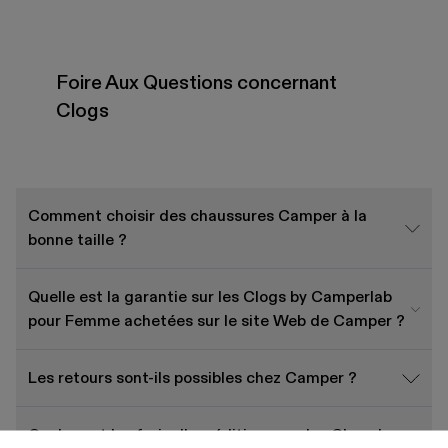
Foire Aux Questions concernant
Clogs
Comment choisir des chaussures Camper à la
bonne taille ?
Quelle est la garantie sur les Clogs by Camperlab
pour Femme achetées sur le site Web de Camper ?
Les retours sont-ils possibles chez Camper ?
Quels sont les frais d'expédition pour les Clogs by