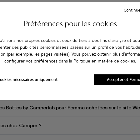
Continue
Préférences pour les cookies
tilisons nos propres cookies et ceux de tiers à des fins d'analyse et po
enter des publicités personnalisées basées sur un profil de vos habitud
ion (par exemple, les pages visitées). Vous pouvez obtenir plus d'informa
ns concernant Bottes
configurer vos préférences dans la
Politique en matière de cookies
.
ookies nécessaires uniquement
Accepter et Ferm
sures Camper à la bonne taille ?
r les Bottes by Camperlab pour Femme achetées sur le site 
bles chez Camper ?