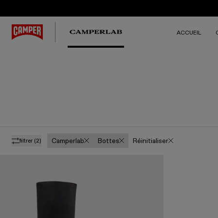
ACCUEIL
Camperlab
Bottes
Réinitialiser
filtrer
(2)