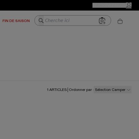
BOUTIQUES CAMPER
REJOIGNEZ-NOUS
MON C
Cherche ici
FIN DE SAISON
1
ARTICLES
Ordonner par
:
Sélection Camper