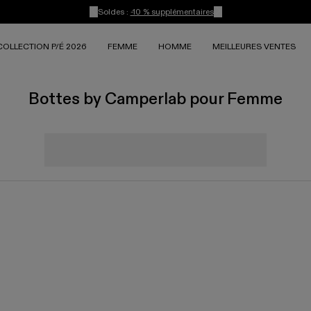
Soldes :
-10 % supplémentaires
COLLECTION P/É 2026
FEMME
HOMME
MEILLEURES VENTES
Bottes by Camperlab pour Femme