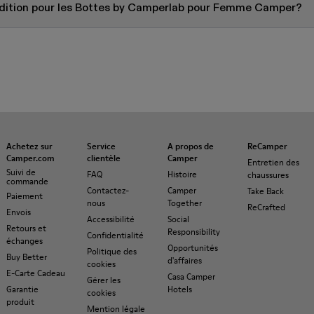
pédition pour les Bottes by Camperlab pour Femme Camper?
Achetez sur
Service
A propos de
ReCamper
Camper.com
clientèle
Camper
Entretien des
Suivi de
FAQ
Histoire
chaussures
commande
Contactez-
Camper
Take Back
Paiement
nous
Together
ReCrafted
Envois
Accessibilité
Social
Retours et
Responsibility
Confidentialité
échanges
Opportunités
Politique des
Buy Better
d'affaires
cookies
E-Carte Cadeau
Casa Camper
Gérer les
Garantie
Hotels
cookies
produit
Mention légale