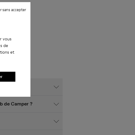
r sans accepter
ur vous
es de
tions et
er
Web de Camper ?