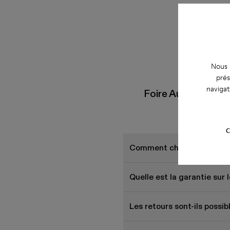
Nous u
prés
navigat
Foire Aux Questio
C
Comment choisir des chaus
Quelle est la garantie su
Les retours sont-ils possi