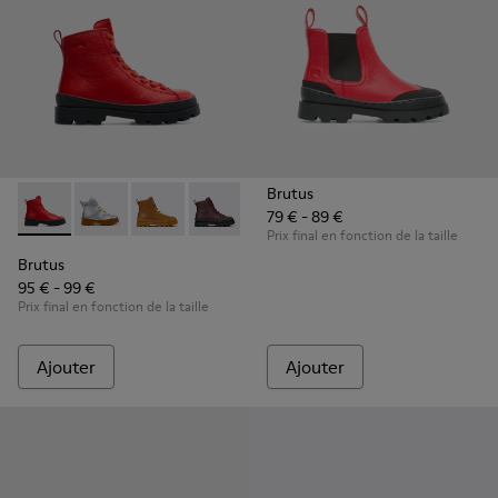
Brutus
79 € - 89 €
Brutus - K900179-004 - Red
Brutus - K900179-035
Brutus - K900179-032
Brutus - K900179-031
Brutus - K900179-027
Brutus - K900179-026
Brutus - K900179
Brutus - 
Bru
Prix final en fonction de la taille
Brutus
95 € - 99 €
Prix final en fonction de la taille
Ajouter
Ajouter