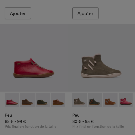
Ajouter
Ajouter
Peu - 90019-084 - Red
Peu - 90019-131
Peu - 90019-130
Peu - 90019-126
Peu - 90019-125
Peu - K900257-001 - Green
Peu - 90019-124
Peu - K900257-005
Peu - 90019-123
Peu - K90025
Peu - 900
Peu - 
Peu
Peu
Peu
85 € - 99 €
80 € - 95 €
Prix final en fonction de la taille
Prix final en fonction de la taille