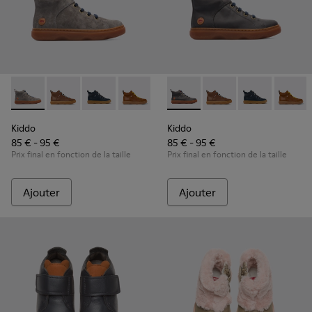
Kiddo - K900189-003 - Grey
Kiddo - K900189-028
Kiddo - K900189-026
Kiddo - K900189-025
Kiddo - K900189-021
Kiddo - K900189-001 - Grey
Kiddo - K900189-020
Kiddo - K900189-028
Kiddo - K900189
Kiddo - K9001
Kiddo - K
Kiddo 
Ki
Kiddo
Kiddo
85 € - 95 €
85 € - 95 €
Prix final en fonction de la taille
Prix final en fonction de la taille
Ajouter
Ajouter