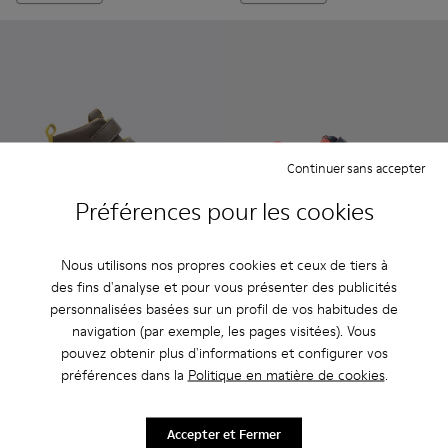
Continuer sans accepter
Préférences pour les cookies
Pursuit
Nous utilisons nos propres cookies et ceux de tiers à
65 €
Pursuit - K800329-001 - Mult
Pursuit - K800329-002
des fins d'analyse et pour vous présenter des publicités
personnalisées basées sur un profil de vos habitudes de
Pursuit
navigation (par exemple, les pages visitées). Vous
35 €
pouvez obtenir plus d'informations et configurer vos
59 €
-40%
préférences dans la
Politique en matière de cookies
.
Ajouter
Ajouter
Accepter et Fermer