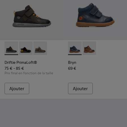
Driftie PrimaLoft® - K900218-001 - Multicolor
Driftie PrimaLoft® - K900218-008
Driftie PrimaLoft® - K900218-002
Bryn - K900230-002 - Blue
Bryn - K900230-003
Driftie PrimaLoft®
Bryn
75 € - 85 €
69 €
Prix final en fonction de la taille
Ajouter
Ajouter