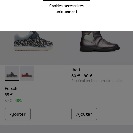
Cookies nécessaires
uniquement
Duet
80 € - 90 €
Pursuit - K800329-002 - Multicolor
Pursuit - K800329-001 - Multicolor
Prix final en fonction de la taille
Pursuit
35 €
59 €
-40%
Ajouter
Ajouter