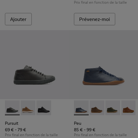
Prix final en fonction de la taille
Ajouter
Prévenez-moi
Pursuit - K900164-010 - Black
Pursuit - K900164-005
Pursuit - K900164-001
Peu - 90019-072 - Blue
Peu - 90019-131
Peu - 90019-1
Peu - 9
Pursuit
Peu
69 € - 79 €
85 € - 99 €
Prix final en fonction de la taille
Prix final en fonction de la taille