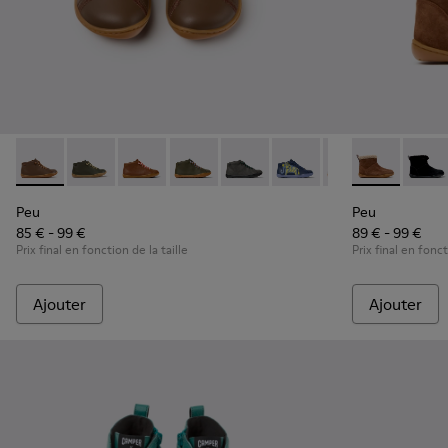
Peu - 90019-131 - Bottines en cuir marron pour enfants.
Peu - 90019-130 - Bottines vertes en cuir pour enfant
Peu - 90019-126 - Bottines en cuir marron pou
Peu - 90019-125
Peu - 90019-124
Peu - 90019-123
Peu - 90019-122
Peu - K900365
Peu - 900
Peu - 
Peu
Peu
Peu
85 € - 99 €
89 € - 99 €
Prix final en fonction de la taille
Prix final en fonct
Ajouter
Ajouter