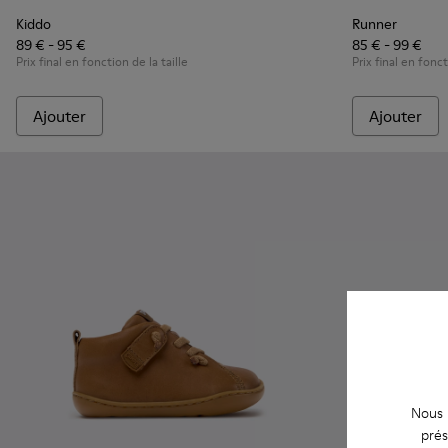
Kiddo
Runner
89 € - 95 €
85 € - 99 €
Prix final en fonction de la taille
Prix final en fonct
Ajouter
Ajouter
Nous u
prés