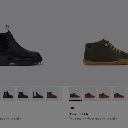
ir pour enfants.
s et cuir pour enfants.
 en nubuck et cuir pour enfant.
49-001 - Bottines en cuir noir pour enfants.
 - K900149-026
Norte - K900149-025
Norte - K900149-024 - Bottines en cuir bleu pour enfa
Norte - K900149-023
Norte - K900149-022
Norte - K900149-021
Peu - 90019-130 - Bottines ve
Norte - K900149-019
Peu - 90019-131 - Bot
Norte - K900149-0
Peu - 90019-12
Norte - K9
Peu - 9
Nort
Peu
85 € - 99 €
ion de la taille
Prix final en fonction de la taille