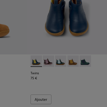
 bleu pour enfant.
s en nubuck marron pour enfant.
Bottines en nubuck rose pour enfant.
003
900291-001
Twins - K900348-008 - Bottines en cuir bleu
Twins - K900348-009
Twins - K900348-006
Twins - K900348-003
Twins - K90034
Twins
75 €
Ajouter