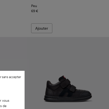
Peu
69 €
Ajouter
r sans accepter
ur vous
es de