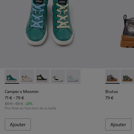
Camper x Moomin - K900261-013 - Baskets Enfant en cuir ver
Camper x Moomin - K900261-012
Camper x Moomin - K900261-010 - Bottines en 
Camper x Moomin - K900261-009
Camper x Moomin - K900261-0
Brutus - K900
Brutu
Camper x Moomin
Brutus
71 € - 79 €
79 €
89 € - 99 €
-20%
Prix final en fonction de la taille
Ajouter
Ajouter