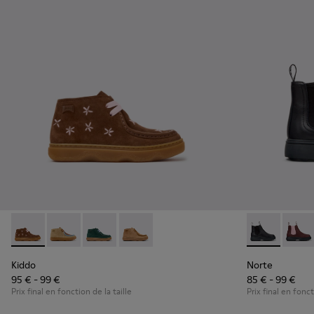
Kiddo - K900398-005 - Bottines marron en cuir velours et cu
Kiddo - K900398-004 - Bottines marron en cuir velour
Kiddo - K900398-002
Kiddo - K900398-001 - Bottines marron
Norte - K9001
Norte
Kiddo
Norte
95 € - 99 €
85 € - 99 €
Prix final en fonction de la taille
Prix final en fonct