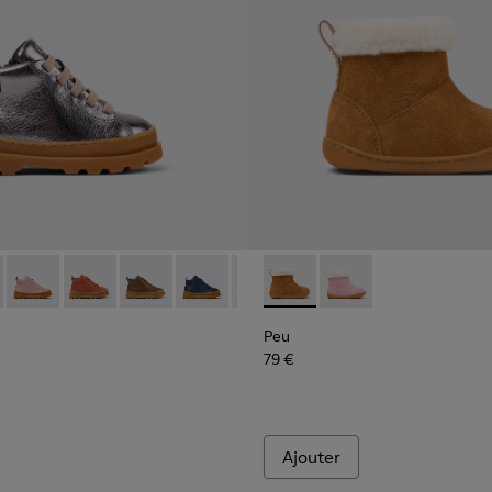
tes et blanches.
cuir multicolore pour enfant avec semelle en sneaker.
08
291-011 - Bottines en cuir argenté pour enfant.
s - K900291-014
Brutus - K900291-013
Brutus - K900291-012
Brutus - K900291-009
Brutus - K900291-008 - Bottines en cuir
Brutus - K900291-006
Peu - K900388-001 - Bottine
Brutus - K900291-004
Peu - K900388-002 - 
Brutus - K900291-
Brutus - K
Peu
79 €
Ajouter