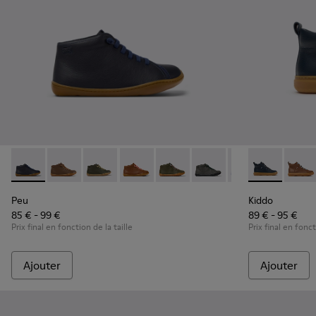
Peu - 90019-096 - Bottines en cuir bleu pour enfants.
Peu - 90019-131 - Bottines en cuir marron pour enfan
Peu - 90019-130 - Bottines vertes en cuir pour
Peu - 90019-126 - Bottines en cuir mar
Peu - 90019-125
Peu - 90019-124
Peu - 90019-123
Kiddo - K9001
Peu - 900
Kiddo 
Peu
Peu
Kiddo
85 € - 99 €
89 € - 95 €
Prix final en fonction de la taille
Prix final en fonct
Ajouter
Ajouter