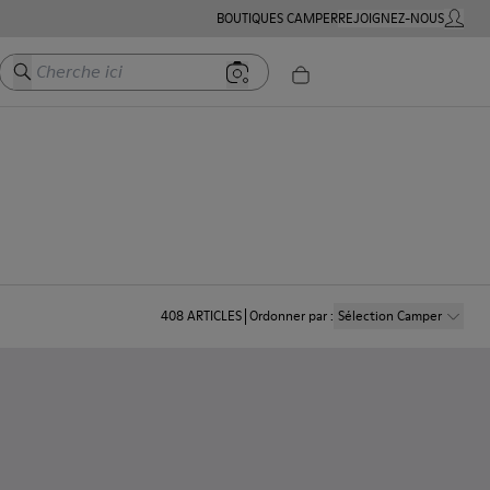
BOUTIQUES CAMPER
REJOIGNEZ-NOUS
MON C
Cherche ici
408
ARTICLES
Ordonner par
:
Sélection Camper