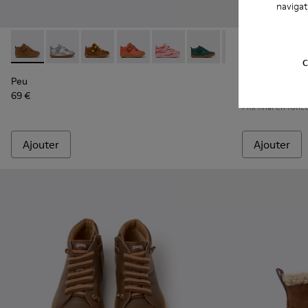
navigat
Peu - 80153-119 - Bottines en cuir marron pour enfants.
Peu - 80153-120 - Bottines en cuir gris pour enfants.
Peu - 80153-116 - Bottines en cuir marron pou
Peu - 80153-115 - Bottines en cuir ora
Peu - 80153-113 - Bottines en cu
Peu - 80153-108
Peu - 80153-107
Brutus - K900
Peu - 801
Brutus
Pe
C
Peu
Brutus
69 €
95 € - 99 €
Prix final en fonct
Ajouter
Ajouter