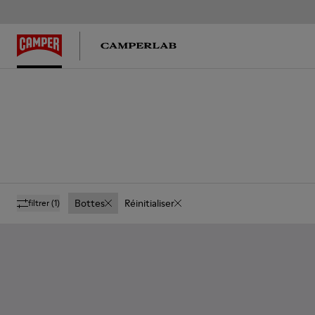
Bottes
Réinitialiser
filtrer
(1)