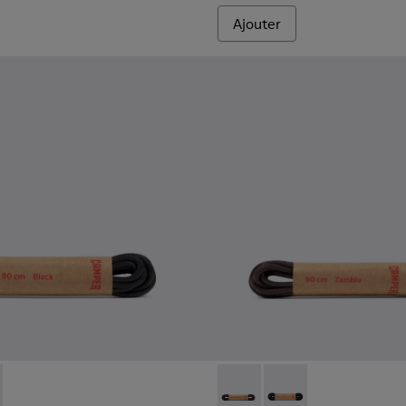
Ajouter
es
es rouges
lastiques blancs
cets élastiques noirs
03-001 - Lacets ronds noirs
 - KL00003-002 - Lacets ronds marron foncé
Laces - KL00003-002 - Lacet
Laces - KL00003-001 -