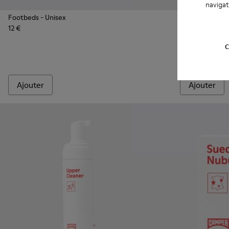
navigat
Footbeds
- Unisex
12 €
Laces - KL000
Laces 
C
Laces
- Unisex
3 €
Ajouter
Ajouter