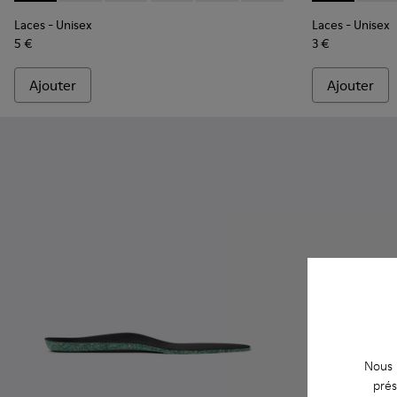
Laces
- Unisex
Laces
- Unisex
5 €
3 €
Ajouter
Ajouter
Nous u
prés