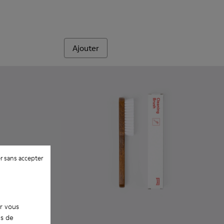
Ajouter
r sans accepter
ur vous
es de