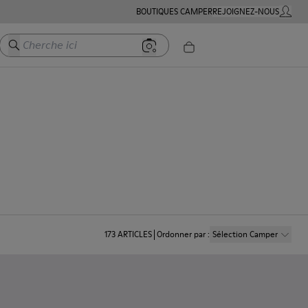
BOUTIQUES CAMPER
REJOIGNEZ-NOUS
MON C
Cherche ici
173
ARTICLES
Ordonner par
:
Sélection Camper