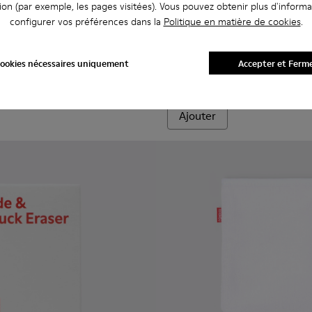
ion (par exemple, les pages visitées). Vous pouvez obtenir plus d'informa
configurer vos préférences dans la
Politique en matière de cookies
.
06-001 - Lacets plats noirs
- KL00006-002 - Lacets plats blancs
Laces - KL00006-002 - Lacets
Laces - KL00006-001 -
ookies nécessaires uniquement
Accepter et Ferm
Laces
- Unisex
3 €
Ajouter