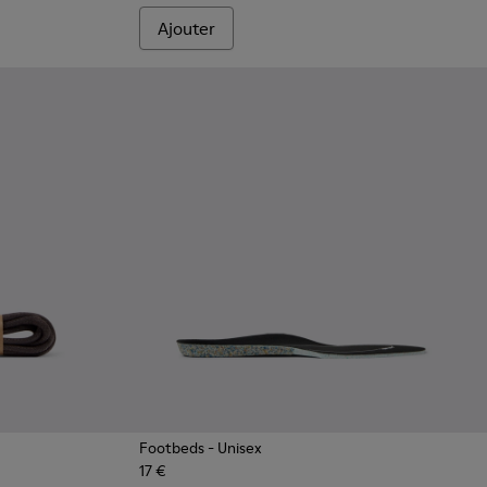
Ajouter
Footbeds
- Unisex
17 €
s ronds marron foncé
 Lacets ronds noirs