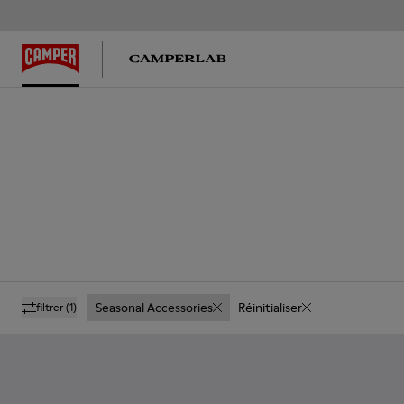
Seasonal Accessories
Réinitialiser
filtrer
(1)