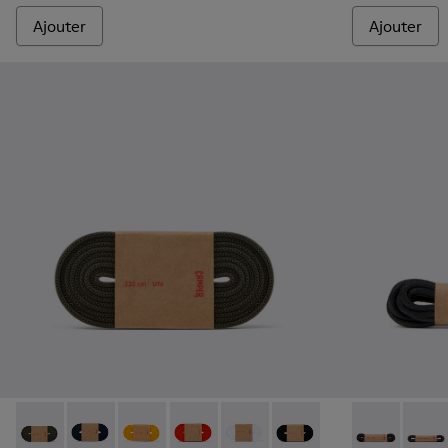
Ajouter
Ajouter
Laces - KL00002-006 - Lacets élastiques vert foncé
Laces - KL00002-005 - Lacets bleu foncé
Laces - KL00002-004 - Lacets élastiques jaun
Laces - KL00002-003 - Lacets élastiqu
Laces - KL00002-002 - Lacets é
Laces - KL00002-001 - La
Laces - KL000
Laces