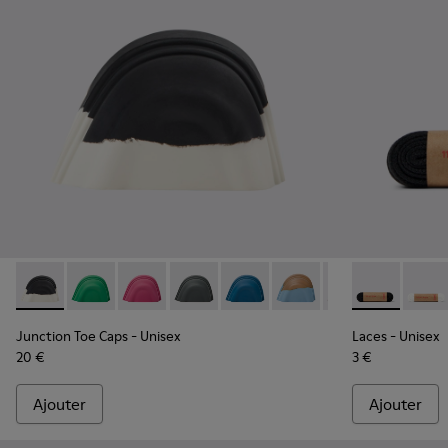
Junction Toe Caps - KS00063-027 - Embouts en caoutchouc n
Junction Toe Caps - KS00063-044
Junction Toe Caps - KS00063-043
Junction Toe Caps - KS00063-039
Junction Toe Caps - KS00063-0
Junction Toe Caps - KS
Junction Toe Cap
Laces - KL000
Junction 
Laces 
Ju
Junction Toe Caps
- Unisex
Laces
- Unisex
20 €
3 €
Ajouter
Ajouter