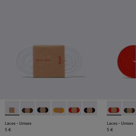
Laces - KL00002-002 - Lacets élastiques blancs
Laces - KL00002-006 - Lacets élastiques vert foncé
Laces - KL00002-005 - Lacets bleu foncé
Laces - KL00002-004 - Lacets élastiqu
Laces - KL00002-003 - Lacets é
Laces - KL00002-001 - La
Laces - KL00
Laces 
Laces
- Unisex
Laces
- Unisex
5 €
5 €