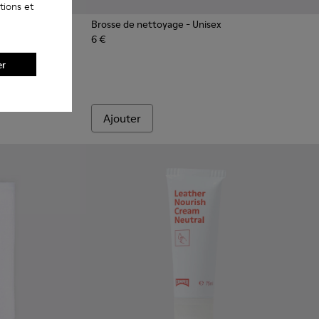
tions et
Brosse de nettoyage
- Unisex
6 €
 plats blancs
 Lacets plats noirs
er
Ajouter