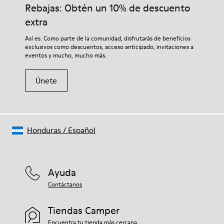
adecuados para el cuidado del calzado los protegerá y
Rebajas: Obtén un 10% de descuento
Forro: 59 % Textil (60% Nailon - 40% PU) 41 % Poliéster
garantizará que duren más tiempo.
extra
Si deseas obtener información detallada sobre cómo cuidar de
Así es. Como parte de la comunidad, disfrutarás de beneficios
tu par, visita nuestra
Guía para el cuidado del calzado
.
exclusivos como descuentos, acceso anticipado, invitaciones a
eventos y mucho, mucho más.
Únete
Honduras
/
Español
Ayuda
Contáctanos
Tiendas Camper
Encuentra tu tienda más cercana