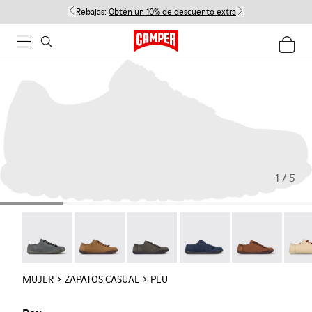
Rebajas:
Obtén un 10% de descuento extra
1 / 5
Peu - 20848-252
Peu - 20848-251
Peu - 20848-247
Peu - 20848-228
Peu - 20848-22
Peu -
MUJER
ZAPATOS CASUAL
PEU