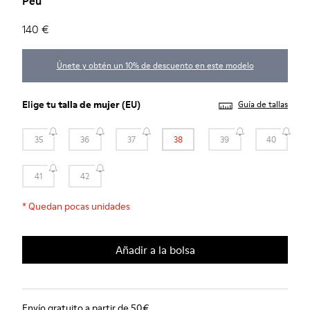
Peu
140 €
Únete y obtén un 10% de descuento en este modelo
Elige tu
talla de mujer
(EU)
Guía de tallas
35
36
37
38
39
40
41
42
*
Quedan pocas unidades
Añadir a la bolsa
Envío gratuito a partir de 50€