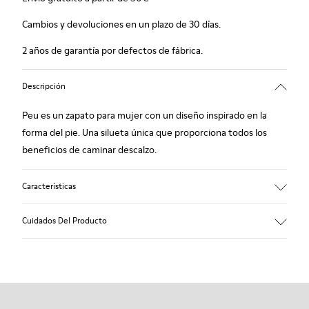
Cambios y devoluciones en un plazo de 30 días.
2 años de garantía por defectos de fábrica.
Descripción
Peu es un zapato para mujer con un diseño inspirado en la
forma del pie. Una silueta única que proporciona todos los
beneficios de caminar descalzo.
Características
Piel lisa con textura
Cuidados Del Producto
Color: marrón
Cosido 360º: mayor durabilidad.
Cordones elásticos
Suela: TPU
Nuestros zapatos se han fabricado con materiales de primera
Composición a base de materiales reciclados con
calidad cuidadosamente seleccionados. El uso de productos
extraordinaria durabilidad y resistencia a la abrasión.