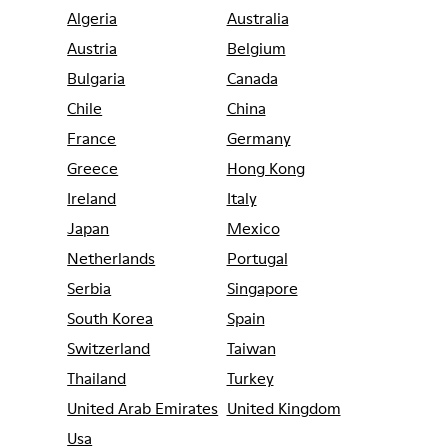
Algeria
Australia
Austria
Belgium
Bulgaria
Canada
Chile
China
France
Germany
Greece
Hong Kong
Ireland
Italy
Japan
Mexico
Netherlands
Portugal
Serbia
Singapore
South Korea
Spain
Switzerland
Taiwan
Thailand
Turkey
United Arab Emirates
United Kingdom
Usa