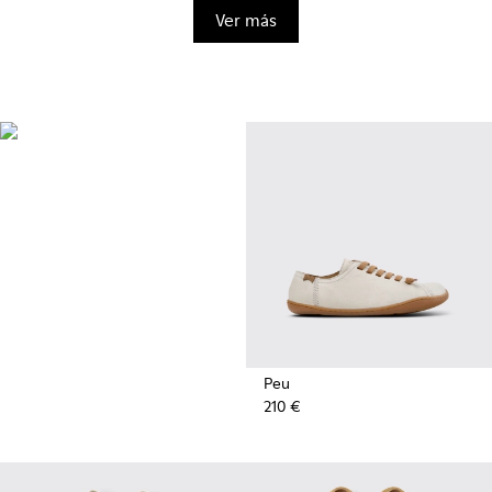
Ver más
BRIDGE®️
XTRAGRIP
Diseñada por Camper para
ofrecer la máxima calidad y
durabilidad, esta suela
tecnológicamente avanzada
proporciona un agarre
excepcional y una gran
resistencia a la abrasión en
cualquier terreno.
Peu
210 €