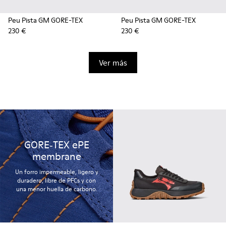
Peu Pista GM GORE-TEX
Peu Pista GM GORE-TEX
230 €
230 €
Ver más
GORE‑TEX ePE
membrane
Un forro impermeable, ligero y
duradero, libre de PFCs y con
una menor huella de carbono.