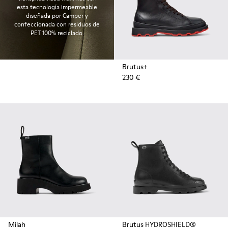
esta tecnología impermeable
diseñada por Camper y
confeccionada con residuos de
PET 100% reciclado.
Brutus+
230 €
Milah
Brutus HYDROSHIELD®