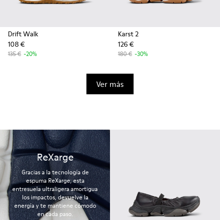
Drift Walk
Karst 2
108 €
126 €
135 €
-20%
180 €
-30%
Ver más
ReXarge
Gracias a la tecnología de
espuma ReXarge, esta
entresuela ultraligera amortigua
los impactos, devuelve la
energía y te mantiene cómodo
en cada paso.