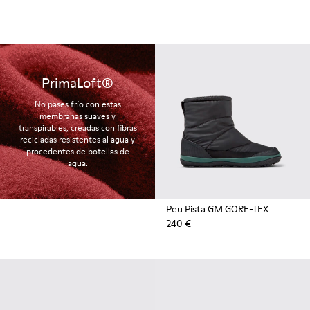
PrimaLoft®
No pases frío con estas
membranas suaves y
transpirables, creadas con fibras
recicladas resistentes al agua y
procedentes de botellas de
agua.
Peu Pista GM GORE-TEX
240 €