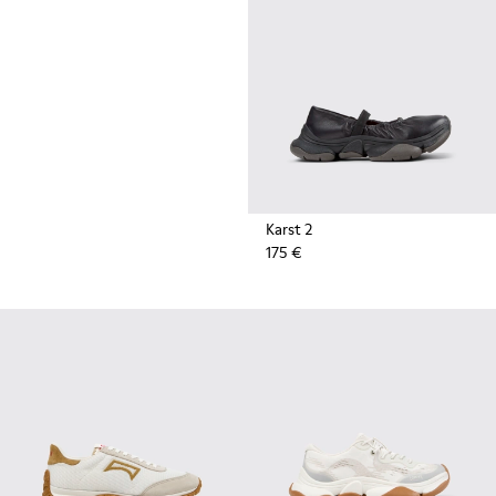
las resistentes suelas de goma
de Vibram también
proporcionan una tracción
extrema en la calle.
Karst 2
175 €