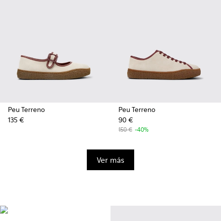
Peu Terreno
Peu Terreno
135 €
90 €
150 €
-40%
Ver más
Vibram
Diseñadas originalmente para
escalar las montañas más altas,