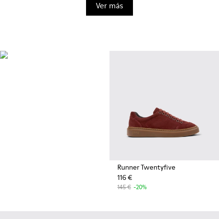
Ver más
OrthoLite®
Plantillas de rendimiento
innovador con un diseño único
que absorbe la humedad para
proporcionar transpirabilidad,
acolchado y bienestar
superiores, hagas lo que hagas.
Runner Twentyfive
116 €
145 €
-20%