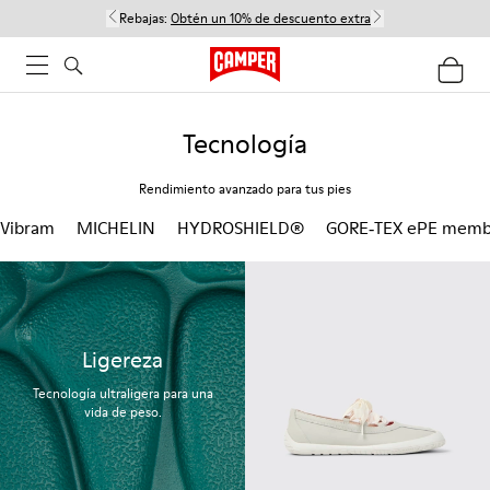
Rebajas:
Obtén un 10% de descuento extra
Tecnología
Rendimiento avanzado para tus pies
Vibram
MICHELIN
HYDROSHIELD®
GORE‑TEX ePE memb
Ligereza
Tecnología ultraligera para una
vida de peso.