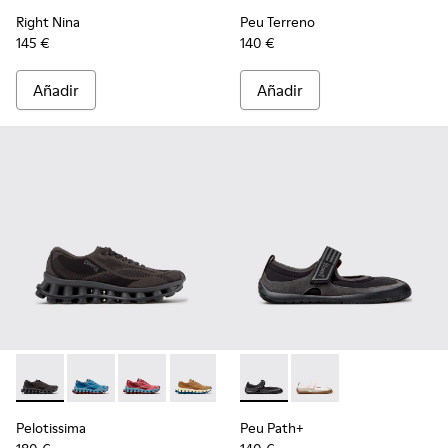
Right Nina
Peu Terreno
145 €
140 €
Añadir
Añadir
Pelotissima - K201922-006 - Zapatillas negras y grises de PET
Pelotissima - K201922-011 - Zapatillas azules de PET r
Pelotissima - K201922-010 - Zapatillas burdeos
Pelotissima - K201922-007 - Zapatillas
Peu Path+ - K201987-001 - Bai
Peu Path+ - K201987
Pelotissima
Peu Path+