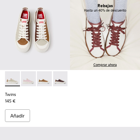
Rebajas
Hasta un 40% de descuento
Comprar ahora
Twins - K201626-025 - Zapatillas de piel multicolores para mu
Twins - K201626-024
Twins - K201626-019
Twins - K201626-018
Twins - K201626-010
Twins
145 €
Añadir