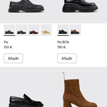
Pix - K201851-001 - Zapatos de piel negros para mujer.
Pix - K201851-011
Pix - K201851-010
Pix - K201851-007
Pix - K201851-003
Pix BCN - K201949-001 - Zapa
Pix BCN - K201949-0
Pix
Pix BCN
150 €
190 €
Añadir
Añadir