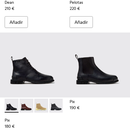
Dean
Pelotas
210 €
220 €
Añadir
Añadir
Pix
190 €
Pix - K400830-005 - Botines de piel negros para mujer.
Pix - K400830-006
Pix - K400830-004
Pix - K400830-001
Pix
180 €