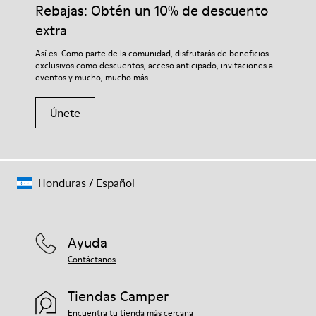
adecuados para el cuidado del calzado los protegerá y
Rebajas: Obtén un 10% de descuento
acabado ante 9 % Textil (60% Nailon - 40% PU)
garantizará que duren más tiempo.
extra
Si deseas obtener información detallada sobre cómo cuidar de
Así es. Como parte de la comunidad, disfrutarás de beneficios
tu par, visita nuestra
Guía para el cuidado del calzado
.
exclusivos como descuentos, acceso anticipado, invitaciones a
eventos y mucho, mucho más.
Únete
Honduras
/
Español
Ayuda
Contáctanos
Tiendas Camper
Encuentra tu tienda más cercana