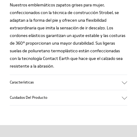
Nuestros emblemáticos zapatos grises para mujer,
confeccionados con la técnica de construcción Strobel, se
adaptan a la forma del pie y ofrecen una flexibilidad
extraordinaria que imita la sensación de ir descalzo. Los
cordones elásticos garantizan un ajuste estable y las costuras
de 360º proporcionan una mayor durabilidad. Sus ligeras
suelas de poliuretano termoplástico están confeccionadas
con la tecnología Contact Earth que hace que el calzado sea
resistente a la abrasión.
Características
Nobuck
Cuidados Del Producto
Color: marrón oscuro
Suela de TPU con tecnología Contact Earth: resistencia a la
abrasión
Cosido 360º: mayor durabilidad.
Nuestros zapatos se han fabricado con materiales de primera
Leather Working Group certificado
calidad cuidadosamente seleccionados. El uso de productos
Forro: 41 % PET Reciclado 27 % Piel porcina 23 % Piel porcina