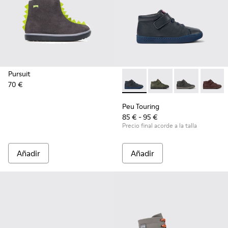
Pursuit
70 €
Peu Touring - K900251-014 - B
Peu Touring - K90025
Peu Touring -
Peu Tou
Peu Touring
85 € - 95 €
Precio final acorde a la talla
Añadir
Añadir