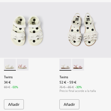
Twins - K800678-001 - Sandalias de piel blancas para niños.
Twins - K800678-002
Twins - K800676-001 - Sandali
Twins - K800676-003
Twins
Twins
34 €
52 € - 59 €
69 €
-50%
75 € - 85 €
-30%
Precio final acorde a la talla
Añadir
Añadir