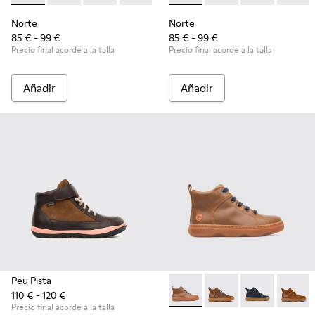
Norte
Norte
85 € - 99 €
85 € - 99 €
Precio final acorde a la talla
Precio final acorde a la talla
Añadir
Añadir
Peu Pista
110 € - 120 €
Kiddo - K900189-002 - Brow
Kiddo - K900189-028
Kiddo - K9001
Kiddo 
Precio final acorde a la talla