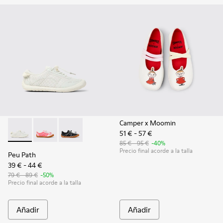
Camper x Moomin
51 € - 57 €
Peu Path - K800691-001 - Sneakers de tejido y piel blancas p
Peu Path - K800691-003
Peu Path - K800691-002 - Sneakers de tejido y
85 € - 95 €
-40%
Precio final acorde a la talla
Peu Path
39 € - 44 €
79 € - 89 €
-50%
Precio final acorde a la talla
Añadir
Añadir