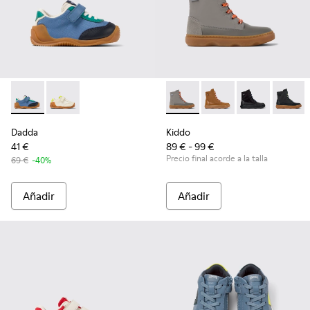
Dadda - K800607-006 - Sneakers de tejido y piel multicolor 
Dadda - K800607-008
Kiddo - K900363-003 - Botines
Kiddo - K900363-008
Kiddo - K9003
Kiddo 
Dadda
Kiddo
41 €
89 € - 99 €
Precio final acorde a la talla
69 €
-40%
Añadir
Añadir