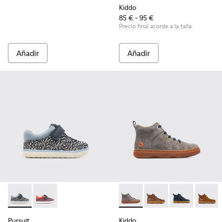
Kiddo
85 € - 95 €
Precio final acorde a la talla
Añadir
Añadir
Pursuit - K800329-002 - Multicolor
Pursuit - K800329-001 - Multicolor
Kiddo - K900189-003 - Grey
Kiddo - K900189-028
Kiddo - K9001
Kiddo 
Pursuit
Kiddo