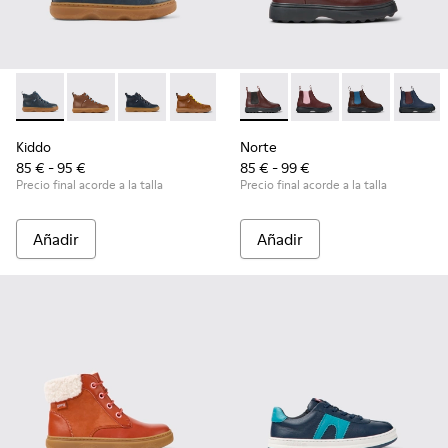
Kiddo - K900189-008 - Botines de piel azules
Kiddo - K900189-028
Kiddo - K900189-026
Kiddo - K900189-025
Kiddo - K900189-021
Norte - K900149-017 - Botas 
Kiddo - K900189-020 - B
Norte - K900149-026
Kiddo - K900189
Norte - K9001
Kiddo - K
Norte 
Ki
Kiddo
Norte
85 € - 95 €
85 € - 99 €
Precio final acorde a la talla
Precio final acorde a la talla
Añadir
Añadir