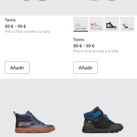
Twins
89 € - 99 €
Twins - K900261-008 - Botine
Twins - K900261-012
Twins - K9002
Twins 
Precio final acorde a la talla
Twins
89 € - 99 €
Precio final acorde a la talla
Añadir
Añadir