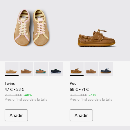
Twins - K800663-003 - Zapatos de ante y piel multicolor par
Twins - K800663-007
Twins - K800663-004
Twins - K800663-002
Twins - K800663-001
Peu - K800689-001 - Náutico
Peu - K800689-004
Peu - K800689-
Twins
Peu
47 € - 53 €
68 € - 71 €
79 € - 89 €
-40%
85 € - 89 €
-20%
Precio final acorde a la talla
Precio final acorde a la talla
Añadir
Añadir