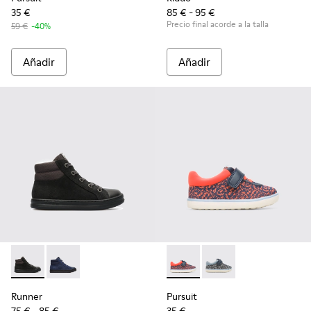
35 €
85 € - 95 €
Precio final acorde a la talla
59 €
-40%
Añadir
Añadir
Runner - K900128-003 - Black
Runner - K900128-004 - Blue
Pursuit - K800329-001 - Mult
Pursuit - K800329-002
Runner
Pursuit