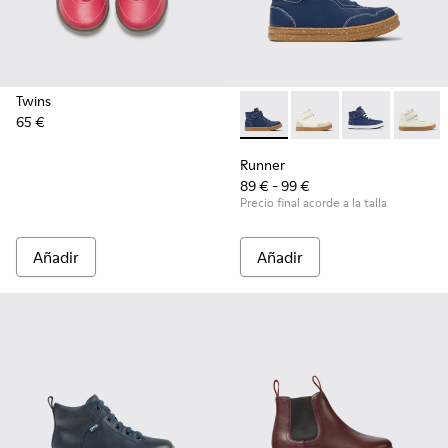
Twins
65 €
Runner - K900308-005 - Botin
Runner - K900308-0
Runner - K90
Runner
Runner
89 € - 99 €
Precio final acorde a la talla
Añadir
Añadir