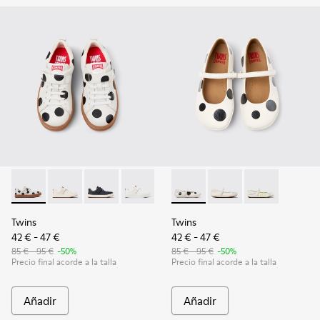
Twins - K800247-031 - Sneakers de piel blancas para niños.
Twins - K800247-030
Twins - K800247-028 - Sneakers de piel azules
Twins - K800247-024
Twins - K800486-011 - Bailari
Twins - K800486-00
Twins - K800
Twins
Twins
42 € - 47 €
42 € - 47 €
85 € - 95 €
-50%
85 € - 95 €
-50%
Precio final acorde a la talla
Precio final acorde a la talla
Añadir
Añadir