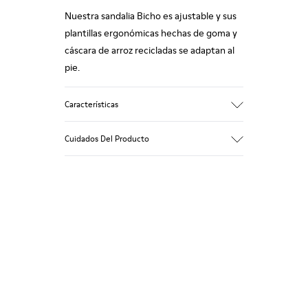
Nuestra sandalia Bicho es ajustable y sus
plantillas ergonómicas hechas de goma y
cáscara de arroz recicladas se adaptan al
pie.
Características
Empeine
Cuidados Del Producto
Piel vacuna
Color
Azul
Suela/Características
Nuestros zapatos se han fabricado con
Suela de goma (20 % reciclada)
materiales de primera calidad
Sistema de cierre de velcro para un ajuste
cuidadosamente seleccionados. El uso de
fácil
productos adecuados para el cuidado del
Forro
calzado los protegerá y garantizará que
75 % Piel de cerdo 25 % Piel de cerdo con
duren más tiempo.
acabado serraje
Si deseas obtener información detallada