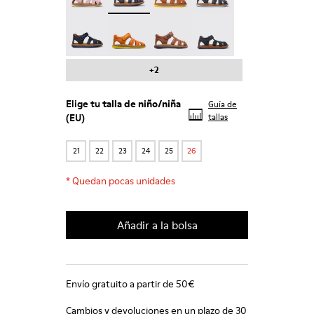
Bicho - 80372-064
Bicho - 80372-058
Bicho - 80372-056
Bicho - 80372-054
+2
Elige tu
talla de niño/niña
Guía de
(EU)
tallas
21
22
23
24
25
26
*
Quedan pocas unidades
Añadir a la bolsa
Envío gratuito a partir de 50€
Cambios y devoluciones en un plazo de 30