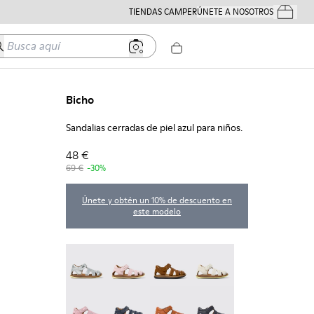
TIENDAS CAMPER
ÚNETE A NOSOTROS
Tus Pedido
usca aquí
Bicho
Sandalias cerradas de piel azul para niños.
48 €
69 €
-30%
Únete y obtén un 10% de descuento en
este modelo
Bicho - 80372-088
Bicho - 80372-087
Bicho - 80372-085
Bicho - 80372-081
Bicho - 80372-079
Bicho - 80372-078 - Sandalias cerradas de
Bicho - 80372-069
Bicho - 80372-068