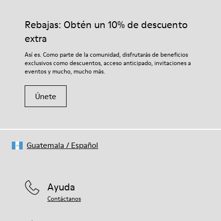
80% TPU / 20% TPU reciclado
calidad cuidadosamente seleccionados. El uso de productos
Plantilla
adecuados para el cuidado del calzado los protegerá y
Rebajas: Obtén un 10% de descuento
EVA
garantizará que duren más tiempo.
Lining
extra
49% textil (70% fibra de bambú - 30% poliester reciclado) 32%
Si deseas obtener información detallada sobre cómo cuidar de
Así es. Como parte de la comunidad, disfrutarás de beneficios
nobuck / 27% piel vacuna
tu par, visita nuestra
Guía para el cuidado del calzado
.
exclusivos como descuentos, acceso anticipado, invitaciones a
eventos y mucho, mucho más.
Únete
Guatemala
/
Español
Ayuda
Contáctanos