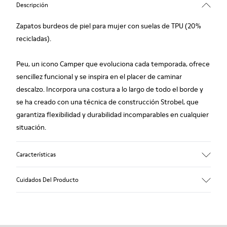
Descripción
Zapatos burdeos de piel para mujer con suelas de TPU (20%
recicladas).
Peu, un icono Camper que evoluciona cada temporada, ofrece
sencillez funcional y se inspira en el placer de caminar
descalzo. Incorpora una costura a lo largo de todo el borde y
se ha creado con una técnica de construcción Strobel, que
garantiza flexibilidad y durabilidad incomparables en cualquier
situación.
Características
Empeine
Cuidados Del Producto
Piel vacuna (Leather Working Group certificado)
Color
Burdeos
Suela/Características
Nuestros zapatos se han fabricado con materiales de primera