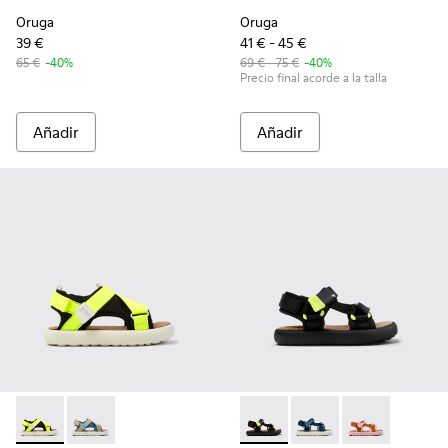
Oruga
Oruga
39 €
41 € - 45 €
65 €
-40%
69 € - 75 €
-40%
Precio final acorde a la talla
Añadir
Añadir
Pelotas Flota - K800636-001 - Sandalias de PET reciclado mul
Pelotas Flota - K800636-003 - Sandalias de PET recic
Pelotas Flota - K800579-006 
Pelotas Flota - K8005
Pelotas Flota