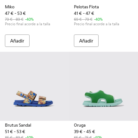
Miko
Pelotas Flota
47 € - 53 €
41 € - 47 €
79 € - 89 €
-40%
69 € - 79 €
-40%
Precio final acorde a la talla
Precio final acorde a la talla
Añadir
Añadir
Brutus Sandal
Oruga
51 € - 53 €
39 € - 45 €
85 € - 89 €
-40%
65 € - 75 €
-40%