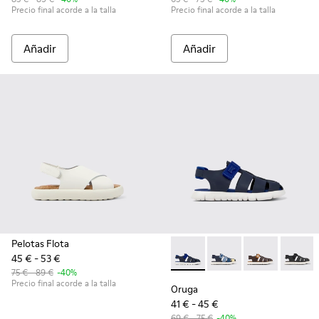
Precio final acorde a la talla
Precio final acorde a la talla
Añadir
Añadir
Pelotas Flota
45 € - 53 €
Oruga - K800242-024 - Sandali
Oruga - K800242-035 - 
Oruga - K80024
Oruga -
75 € - 89 €
-40%
Precio final acorde a la talla
Oruga
41 € - 45 €
69 € - 75 €
-40%