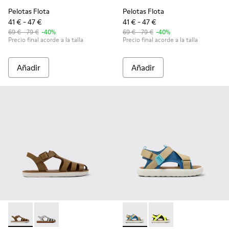
Pelotas Flota
Pelotas Flota
41 € - 47 €
41 € - 47 €
69 € - 79 €
-40%
69 € - 79 €
-40%
Precio final acorde a la talla
Precio final acorde a la talla
Añadir
Añadir
Miko - K800569-004 - Sandalia de piel marrón
Miko - K800569-003
Pelotas Flota - K800636-003 
Pelotas Flota - K8006