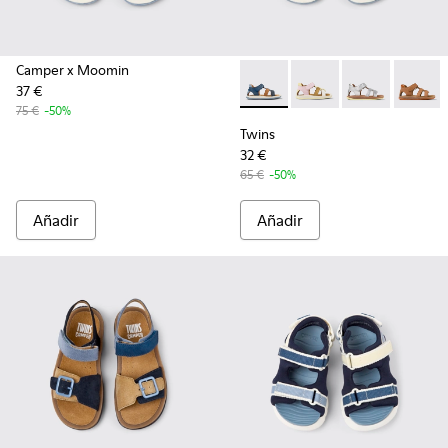
Camper x Moomin
37 €
Twins - K800628-007 - Sandal
Twins - K800628-008 -
Twins - K800
Twins 
75 €
-50%
Twins
32 €
65 €
-50%
Añadir
Añadir