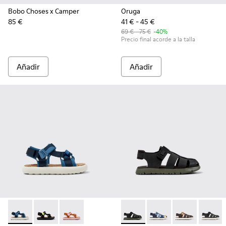
Bobo Choses x Camper
Oruga
85 €
41 € - 45 €
69 € - 75 €
-40%
Precio final acorde a la talla
Añadir
Añadir
Pelotas Flota - K800579-007 - Sandalias de PET reciclado mul
Pelotas Flota - K800579-006 - Sandalias de PET recic
Pelotas Flota - K800579-005
Oruga - K800242-028 - Sandali
Oruga - K800242-035 - 
Oruga - K80024
Oruga -