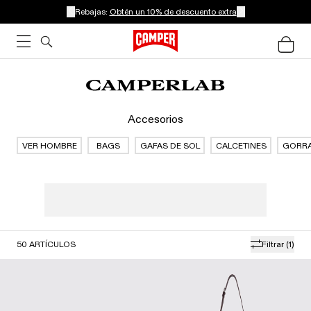
Rebajas:
Obtén un 10% de descuento extra
Accesorios
VER HOMBRE
BAGS
GAFAS DE SOL
CALCETINES
GORR
50
ARTÍCULOS
Filtrar
(1)