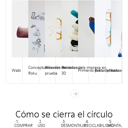
El
Enero
Agosto
Diciembre
origen
de
de
de
2021
2021
2021
Conceptualización de
Primeros modelos de
Primera suela impresa en
Wabi
Primeros prototipos
Roku definido
Lanzamie
Roku
prueba
3D
Cómo se cierra el círculo
1.
2.
3.
4.
5.
COMPRAR
USO
DESMONTAJE
RECICLABILIDAD
MONTAJE