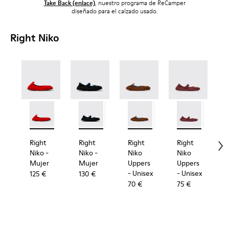
Take Back (enlace)
, nuestro programa de ReCamper
separado.
piezas
reciclarse.
reciclables.
nuevos
diseñado para el calzado usado.
mantiene
cerrando
tus
círculo
Right Niko
zapatos
en uso
durante
más
tiempo.
Right Niko - K201945-003 - Bailarinas rojas de textil re
Right Niko - K201945-002
Right Niko - K201944-001 - Bailarinas de t
Right Niko - K201944-004
Right Niko Uppers - KS0007
Right Niko Uppers -
Right Niko Up
Right 
R
Right
Right
Right
Right
Niko
-
Niko
-
Niko
Niko
Mujer
Mujer
Uppers
Uppers
- Unisex
- Unisex
-
125 €
130 €
70 €
75 €