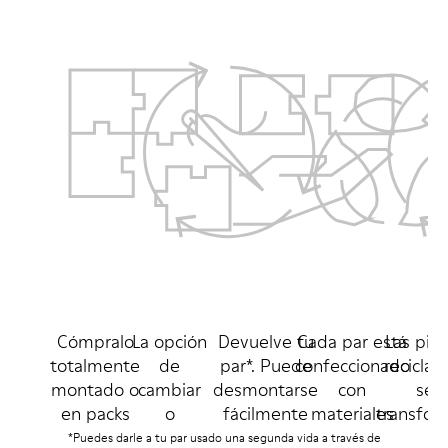
Cómpralo
La opción
Devuelve tu
Cada par está
Las pie
totalmente
de
par*. Puede
confeccionado
reciclab
montado o
cambiar
desmontarse
con
se
en packs
o
fácilmente
materiales
transfor
por
sustituir
para
reciclados y
en par
*Puedes darle a tu par usado una segunda vida a través de