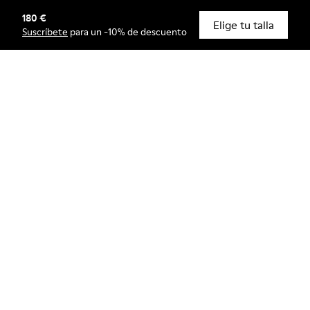
180 €
© Camper, 2026
Elige tu talla
Suscríbete
para un -10% de descuento