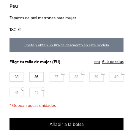
Peu
Zapatos de piel marrones para mujer
180 €
Únete y obtén un 10% de descuento en este modelo
Elige tu
talla de mujer
(EU)
Guía de tallas
35
36
37
38
39
40
41
42
*
Quedan pocas unidades
Añadir a la bolsa