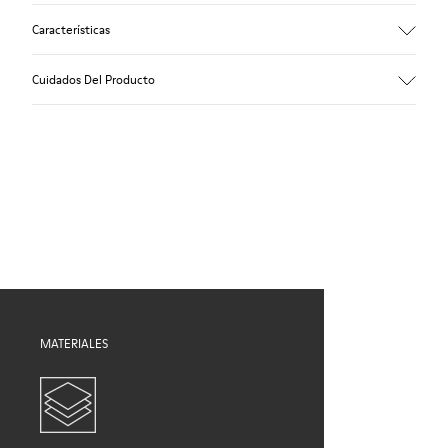
Características
Empeine
Cuidados Del Producto
Piel vacuna
Color
Marrón
Suela/Características
Nuestros zapatos se han fabricado con materiales de primera
TPU con un agarre extraordinario (20% reciclada)
calidad cuidadosamente seleccionados. El uso de productos
Cordones elásticos
adecuados para el cuidado del calzado los protegerá y
Forro
garantizará que duren más tiempo.
59% Piel porcina, 41% Fibra de bambú
Si deseas obtener información detallada sobre cómo cuidar de
tu par, visita nuestra
Guía para el cuidado del calzado
.
MATERIALES