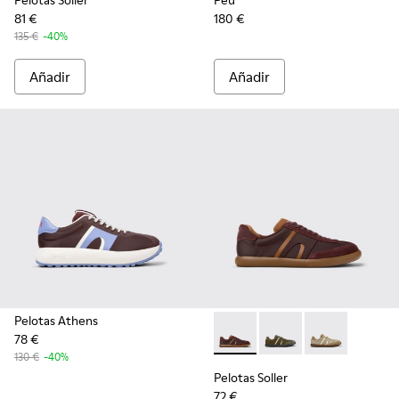
Pelotas Soller
Peu
81 €
180 €
135 €
-40%
Añadir
Añadir
Pelotas Athens
78 €
Pelotas Soller - K101056-002
Pelotas Soller - K101
Pelotas Soller
130 €
-40%
Pelotas Soller
72 €