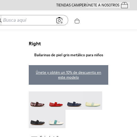
TIENDAS CAMPER
ÚNETE A NOSOTROS
Tus Pedido
usca aquí
Right
Bailarinas de piel gris metálico para niños
Únete y obtén un 10% de descuento en
este modelo
Twins - 80025-160
Right - 80025-153
Right - 80025-116
Right - 80025-109
RIGHT - 80025-053
Right - 80025-030