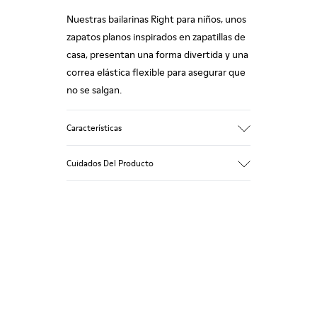
Nuestras bailarinas Right para niños, unos
zapatos planos inspirados en zapatillas de
casa, presentan una forma divertida y una
correa elástica flexible para asegurar que
no se salgan.
Características
Empeine
Cuidados Del Producto
Piel
Color
Gris metálico
Suela/Características
Nuestros zapatos se han fabricado con
goma (20% reciclado)
materiales de primera calidad
Plantilla
cuidadosamente seleccionados. El uso de
EVA
productos adecuados para el cuidado del
Forro
87% piel 10% textil (84% poliéster
calzado los protegerá y garantizará que
reciclado - 16% látex) 3% piel
duren más tiempo.