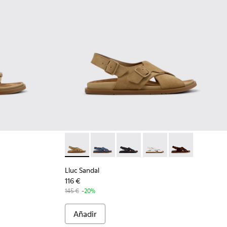
jer.
mujer.
 para mujer.
egras para mujer.
Sandalias de piel de ante marrones para mujer.
003 - Sandalias de piel de ante azules para mujer.
K201883-001 - Sandalias de piel negras para mujer.
Lluc Sandal - K201880-002 - Sandalias marron
Lluc Sandal - K201880-005 - Sandalias
Lluc Sandal - K201880-004 - Sa
Lluc Sandal - K201880-0
Lluc Sandal - K
Lluc Sandal
116 €
145 €
-20%
Añadir