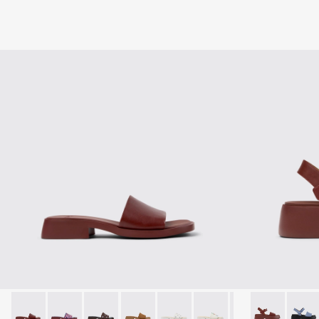
Dana - K201740-014 - Sandalias de piel burdeos para mujer.
Dana - K201740-015 - Sandalias de piel azul para muje
Dana - K201740-013
Dana - K201740-011
Dana - K201740-008 - Sandalias 
Dana - K201740-004
Dana - K201740-
Tasha - K2016
Dana - K2
Tasha