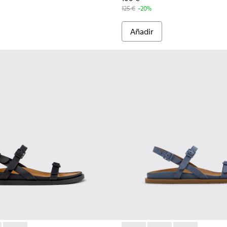
125 €
-20%
Añadir