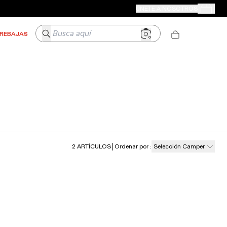
TIENDAS CAMPER
ÚNETE A NOSOTROS
Tus Pedido
Busca aquí
REBAJAS
2
ARTÍCULOS
Ordenar por
:
Selección Camper