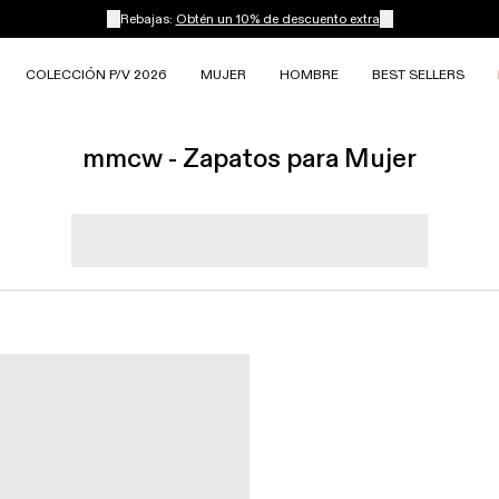
Rebajas:
Obtén un 10% de descuento extra
COLECCIÓN P/V 2026
MUJER
HOMBRE
BEST SELLERS
mmcw - Zapatos para Mujer