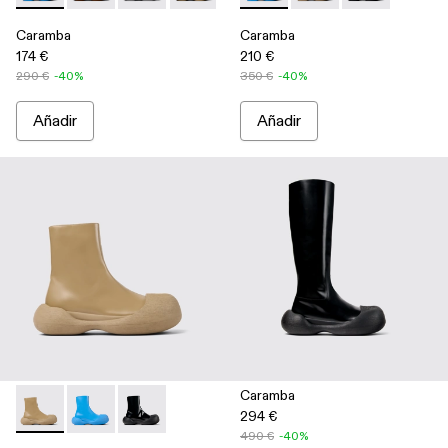
Caramba
Caramba
174 €
210 €
290 €
-40%
350 €
-40%
Añadir
Añadir
Caramba
294 €
Caramba - A700019-003 - Botas beige de piel
Caramba - A700019-002 - Botas azules de piel
Caramba - A700019-001 - Botas negras de piel
490 €
-40%