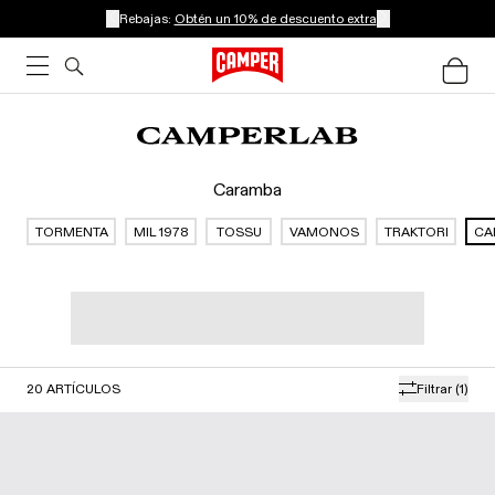
Rebajas:
Obtén un 10% de descuento extra
Caramba
TORMENTA
MIL 1978
TOSSU
VAMONOS
TRAKTORI
CA
20
ARTÍCULOS
Filtrar
(1)