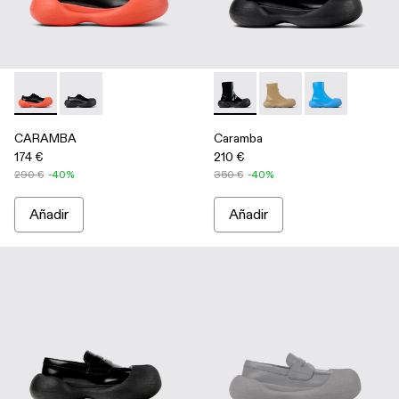
CARAMBA - A500052-004 - Black
CARAMBA - A500052-001 - Black
Caramba - A700019-001 - Bot
Caramba - A700019-00
Caramba - A700
CARAMBA
Caramba
174 €
210 €
290 €
-40%
350 €
-40%
Añadir
Añadir