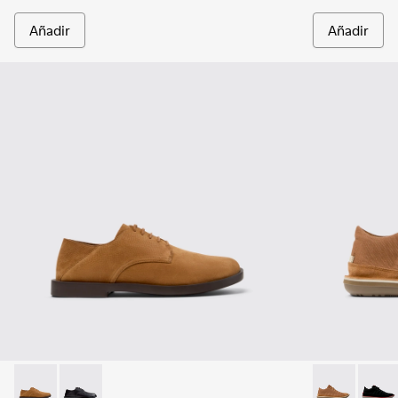
Añadir
Añadir
Don - K101012-004 - Zapatos de nobuk marrones para hombr
Don - K101012-001
Beetle - 3679
Beetl