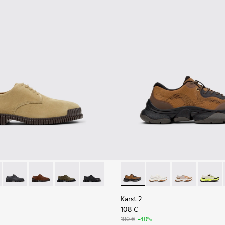
icolor para hombre.
6-006 - Zapatos de ante marrones para hombre.
K101076-010
Pix - K101076-008
Pix - K101076-005
Pix - K101076-003
Pix - K101076-001
Karst 2 - K101069-010 - Snea
Karst 2 - K101069-009
Karst 2 - K10
Karst 2
Karst 2
108 €
180 €
-40%