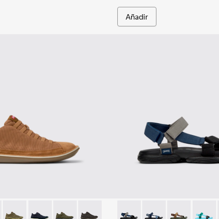
Añadir
e.
1-081 - Botines de tejido y nobuk marrones para hombre.
e - 36791-080
Beetle - 36791-079
Beetle - 36791-077
Beetle - 36791-076
Beetle - 36791-001
Karst Sandal - K101048-007 -
Karst Sandal - K1010
Karst Sandal -
Karst S