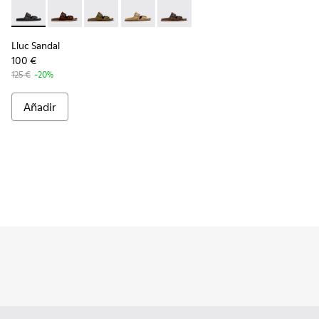
Lluc Sandal - K101091-001 - Sandalias de piel negras para ho
Lluc Sandal - K101091-005 - Sandalias de ante marró
Lluc Sandal - K101091-004 - Sandalias de ante
Lluc Sandal - K101091-003 - Sandalias
Lluc Sandal - K101091-002 - San
Lluc Sandal
100 €
125 €
-20%
Añadir