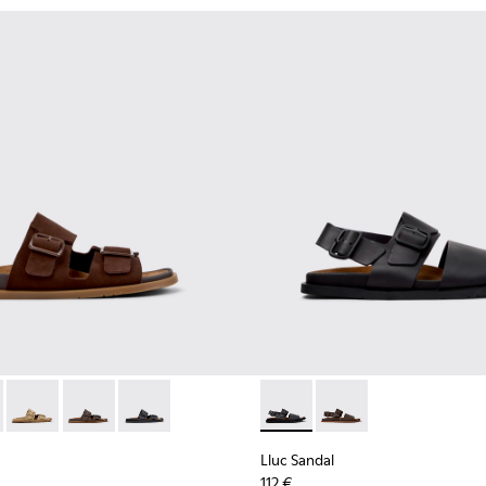
a hombre.
 para hombre.
 K101091-005 - Sandalias de ante marrón para hombre.
andal - K101091-004 - Sandalias de ante verdes para hombre.
Lluc Sandal - K101091-003 - Sandalias de ante marrón para ho
Lluc Sandal - K101091-002 - Sandalias de piel marrone
Lluc Sandal - K101091-001 - Sandalias de piel n
Lluc Sandal - K101092-001 - S
Lluc Sandal - K101092
Lluc Sandal
112 €