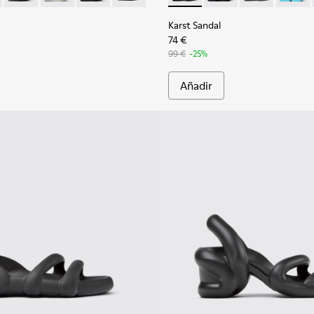
Karst Sandal
74 €
99 €
-25%
Añadir