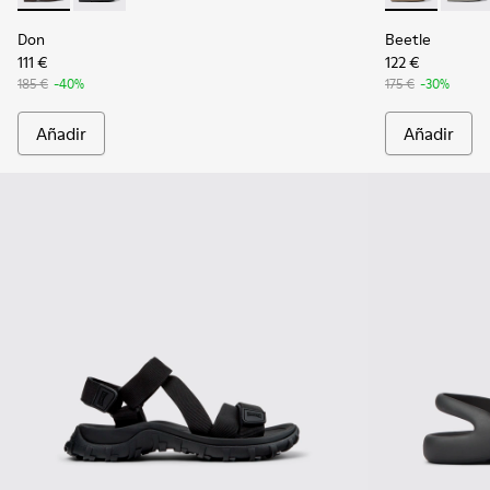
Don
Beetle
111 €
122 €
185 €
-40%
175 €
-30%
Añadir
Añadir