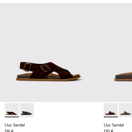
Lluc Sandal - K101093-001 - Sandalias de ante marrones par
Lluc Sandal - K101093-004 - Sandalias de piel negras
Lluc Sandal -
Lluc S
Lluc Sandal
Lluc Sandal
116 €
130 €