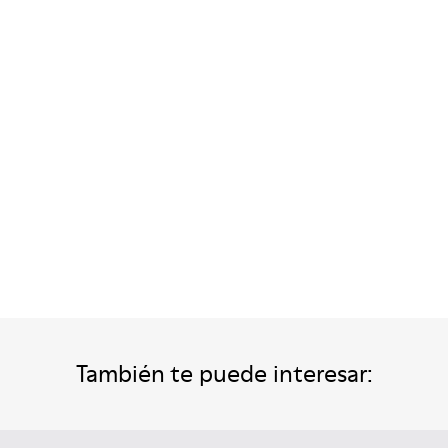
mbre.
n para hombre.
 verdes para hombre.
 de ante marrón para hombre.
dalias de piel marrones para hombre.
También te puede interesar: