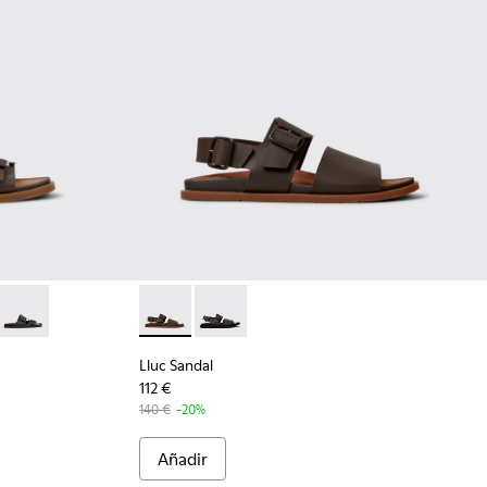
mbre.
s para hombre.
egras para hombre.
Sandalias de piel marrones para hombre.
-005 - Sandalias de ante marrón para hombre.
K101091-004 - Sandalias de ante verdes para hombre.
ndal - K101091-003 - Sandalias de ante marrón para hombre.
Lluc Sandal - K101091-001 - Sandalias de piel negras para hombr
Lluc Sandal - K101092-002 - Sandalias de pi
Lluc Sandal - K101092-001 - Sandalias
Lluc Sandal
112 €
140 €
-20%
Añadir