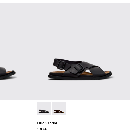
mbre.
s para hombre.
egras para hombre.
andalias de piel negras para hombre.
-002 - Sandalias de piel marrones para hombre.
Lluc Sandal - K101093-004 - Sandalias de pie
Lluc Sandal - K101093-001 - Sandalia
Lluc Sandal
108 €