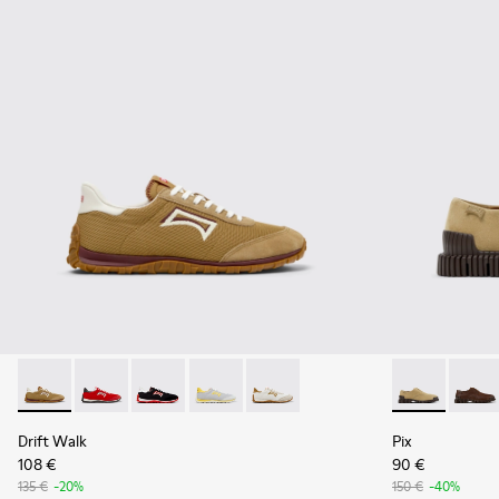
Drift Walk - K101098-006 - Sneakers de tejido y nobuk mult
Drift Walk - K101098-004
Drift Walk - K101098-003
Drift Walk - K101098-002
Drift Walk - K101098-001
Pix - K10107
Pix - 
Drift Walk
Pix
108 €
90 €
135 €
-20%
150 €
-40%