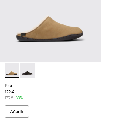
Peu - K100755-004 - Zapatos de nobuk marrones para homb
Peu - K100755-001
Peu
122 €
175 €
-30%
Añadir