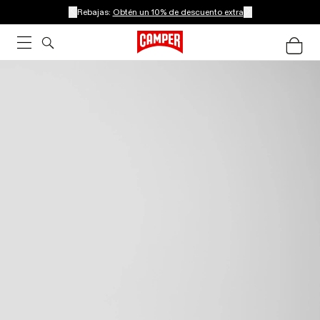
Rebajas:
Obtén un 10% de descuento extra