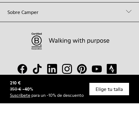
Sobre Camper
210 €
Elige tu talla
350 €
-
40
%
© Camper, 2026
Suscríbete
para un -10% de descuento