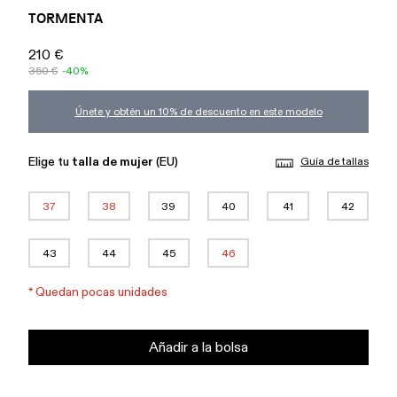
TORMENTA
210 €
350 €
-40%
Únete y obtén un 10% de descuento en este modelo
Elige tu
talla de mujer
(EU)
Guía de tallas
37
38
39
40
41
42
43
44
45
46
*
Quedan pocas unidades
Añadir a la bolsa