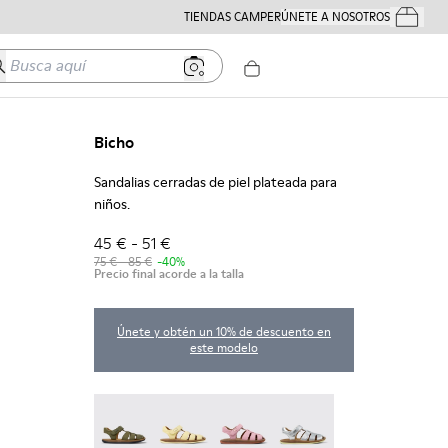
TIENDAS CAMPER
ÚNETE A NOSOTROS
Tus Pedido
usca aquí
Bicho
Sandalias cerradas de piel plateada para
niños.
45 € - 51 €
75 € - 85 €
-40%
Precio final acorde a la talla
Únete y obtén un 10% de descuento en
este modelo
Bicho - 80177-088
Bicho - 80177-086
Bicho - 80177-083
Bicho - 80177-082 - Sand