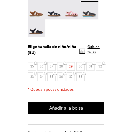
Bicho - 80177-078
Bicho - 80177-077
Bicho - 80177-074
Bicho - 80177-067
Bicho - 80177-062
Elige tu
talla de niño/niña
Guía de
(EU)
tallas
25
26
27
28
29
30
31
32
33
34
35
36
37
38
*
Quedan pocas unidades
Añadir a la bolsa