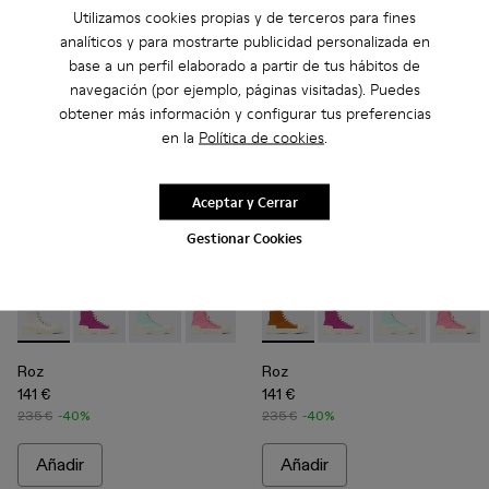
Añadir
Utilizamos cookies propias y de terceros para fines
analíticos y para mostrarte publicidad personalizada en
base a un perfil elaborado a partir de tus hábitos de
navegación (por ejemplo, páginas visitadas). Puedes
obtener más información y configurar tus preferencias
en la
Política de cookies
.
Aceptar y Cerrar
Gestionar Cookies
Roz - A700002-002 - Sneakers blancas de algodón reciclado
Roz - A700002-006 - Sneakers violeta de algodón rec
Roz - A700002-005 - Sneakers verde claro de 
Roz - A700002-004 - Pink
Roz - A700002-003 - Brown
Roz - A700002-003 - Brown
Roz - A700002-001 - Sne
Roz - A700002-006 - S
Roz - A700002-
Roz - A
Roz
Roz
141 €
141 €
235 €
-40%
235 €
-40%
Añadir
Añadir