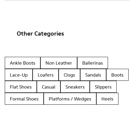
Other Categories
Ankle Boots
Non Leather
Ballerinas
Lace-Up
Loafers
Clogs
Sandals
Boots
Flat Shoes
Casual
Sneakers
Slippers
Formal Shoes
Platforms / Wedges
Heels