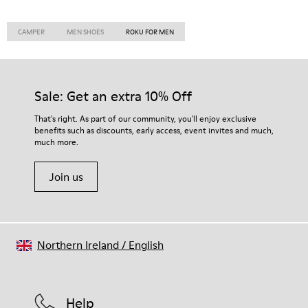
CAMPER
MEN SHOES
ROKU FOR MEN
Sale: Get an extra 10% Off
That's right. As part of our community, you'll enjoy exclusive
benefits such as discounts, early access, event invites and much,
much more.
Join us
Northern Ireland
/
English
Help