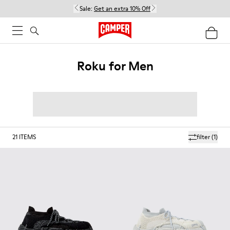
Sale:
Get an extra 10% Off
Roku for Men
21
ITEMS
filter
(1)