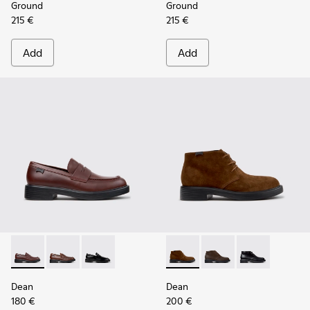
Ground
Ground
215 €
215 €
Add
Add
Dean - K101045-008 - Burgundy Leather Moccasins for Men
Dean - K101045-005
Dean - K101045-001
Dean - K300493-007 - Brown
Dean - K300493-006
Dean - K3004
Dean
Dean
180 €
200 €