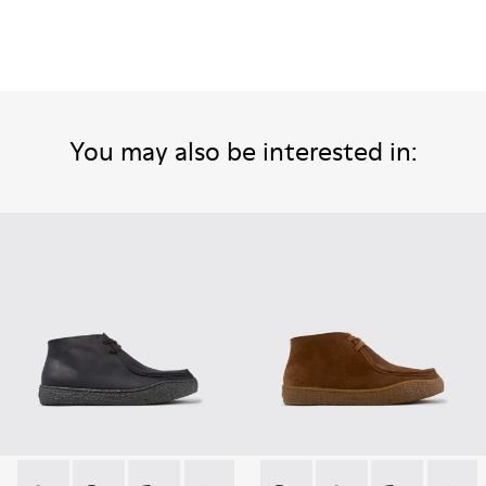
You may also be interested in: