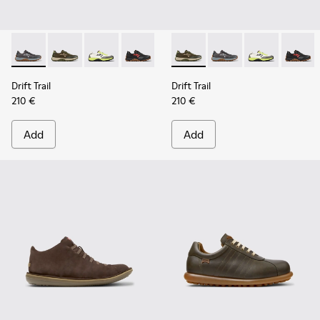
Drift Trail - K101077-003 - Gray Cordura Textile Sneakers for
Drift Trail - K101077-004 - Green Cordura and TPU Fi
Drift Trail - K101077-002
Drift Trail - K101077-001
Drift Trail - K101077-004 - 
Drift Trail - K101077-
Drift Trail - K
Drift Tr
Drift Trail
Drift Trail
210 €
210 €
Add
Add