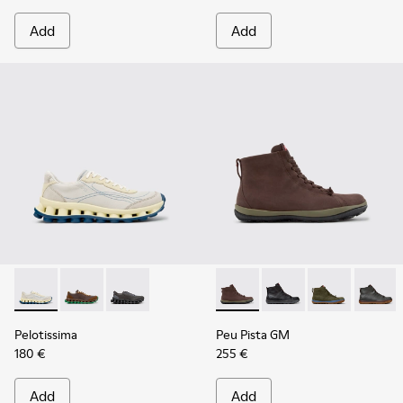
Add
Add
Pelotissima - K101150-003 - White and Beige Leather and N
Pelotissima - K101150-004 - Brown Leather and Nubu
Pelotissima - K101150-001 - Gray Leather and
Peu Pista GM - K300287-035
Peu Pista GM - K300
Peu Pista GM 
Peu Pi
Pelotissima
Peu Pista GM
180 €
255 €
Add
Add