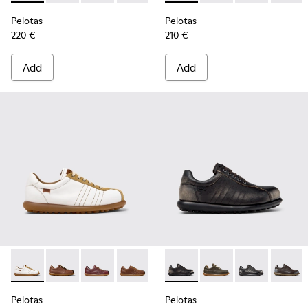
Pelotas
Pelotas
220 €
210 €
Add
Add
Pelotas - K101018-010 - White Leather and Nubuck Shoes fo
Pelotas - K101018-009 - Brown Leather and Nubuck 
Pelotas - K101018-007 - Multicolor Leather S
Pelotas - K101018-004 - Multicolor Le
Pelotas - K101018-003 - White 
Pelotas - 16002-327 - Gray L
Pelotas - K101018-002 -
Pelotas - 16002-358 
Pelotas - K10101
Pelotas - 1600
Pelotas
Pelotas
Pelotas