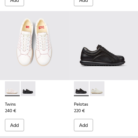
Add
Add
Twins - K100968-002 - White Leather Oxford Sneaker for M
Twins - K100968-001 - Black Leather Oxford Sneaker
Pelotas - K100867-006 - Bla
Pelotas - K100867-0
Twins
Pelotas
240 €
220 €
Add
Add