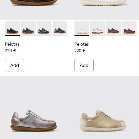
Pelotas - 16002-334 - Brown Leather Shoes for Men.
Pelotas - 16002-358 - Green Nubuck Shoes for Men.
Pelotas - 16002-357 - Black and Gray Vegetab
Pelotas - 16002-349 - Brown Leather 
Pelotas - 16002-343 - Multicolo
Pelotas - K101018-003 - Whi
Pelotas - 16002-337 - Mu
Pelotas - K101018-01
Pelotas - 16002-3
Pelotas - K10
Pelotas - 
Pelotas
Pel
Pelotas
Pelotas
220 €
220 €
Add
Add