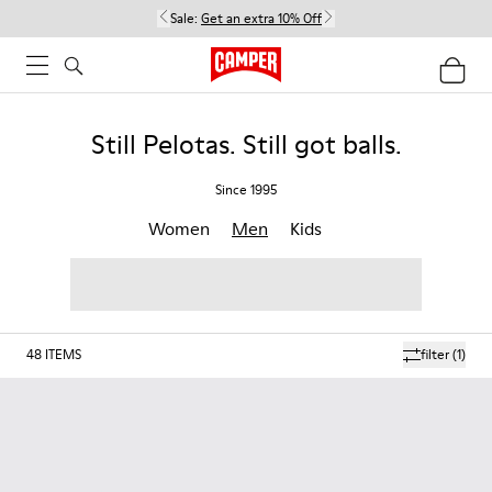
Sale:
Get an extra 10% Off
Still Pelotas. Still got balls.
Since 1995
Women
Men
Kids
48
ITEMS
filter
(1)