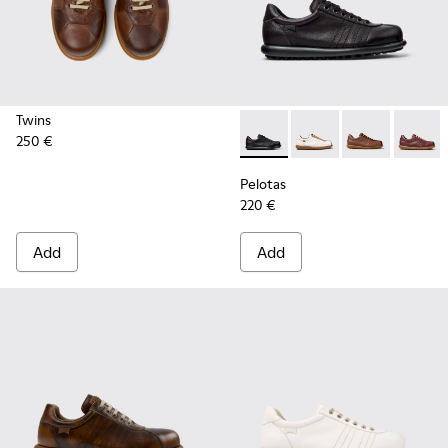
Twins
250 €
Pelotas - K101018-002 - Blac
Pelotas - K101018-01
Pelotas - K10
Pelotas
Pelotas
220 €
Add
Add