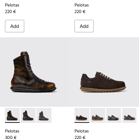
Pelotas
Pelotas
220 €
220 €
Add
Add
Pelotas - 33811-031 - Black-brown leather boots for men
Pelotas - 33811-033 - Multicolor Leather Mid Boots f
Pelotas - 33811-032 - Gray Leather Mid Boots 
Pelotas - 16002-331 - Gray n
Pelotas - 16002-358 
Pelotas - 1600
Pelotas
Pelotas
Pelotas
300 €
220 €