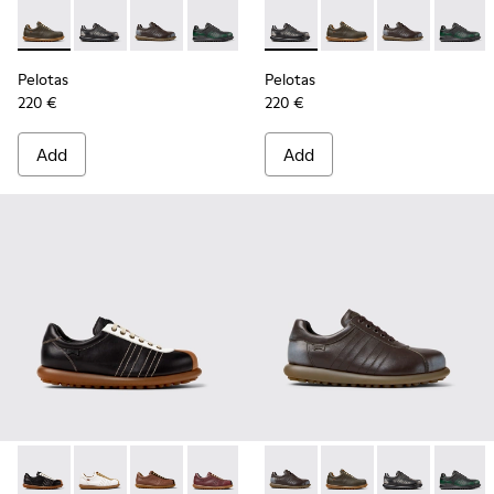
Pelotas - 16002-358 - Green Nubuck Shoes for Men.
Pelotas - 16002-357 - Black and Gray Vegetable-Tann
Pelotas - 16002-349 - Brown Leather Shoes f
Pelotas - 16002-343 - Multicolor Leath
Pelotas - 16002-337 - Multicolo
Pelotas - 16002-357 - Black 
Pelotas - 16002-335 - Mu
Pelotas - 16002-358 
Pelotas - 16002-
Pelotas - 1600
Pelotas - 
Pelotas
Pel
Pelotas
Pelotas
220 €
220 €
Add
Add
Pelotas - K101018-001 - Multicolor Vegetable-Tanned Leathe
Pelotas - K101018-010 - White Leather and Nubuck S
Pelotas - K101018-009 - Brown Leather and N
Pelotas - K101018-007 - Multicolor Le
Pelotas - K101018-004 - Multic
Pelotas - 16002-349 - Brown
Pelotas - K101018-003 -
Pelotas - 16002-358 
Pelotas - K101018
Pelotas - 1600
Pelotas