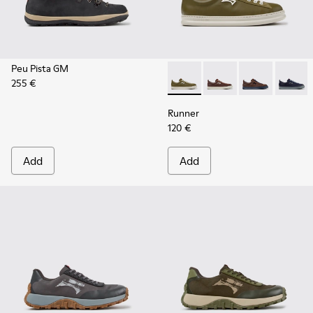
Peu Pista GM
255 €
Runner - K101052-012 - Gree
Runner - K101052-015
Runner - K101
Runner 
Runner
120 €
Add
Add