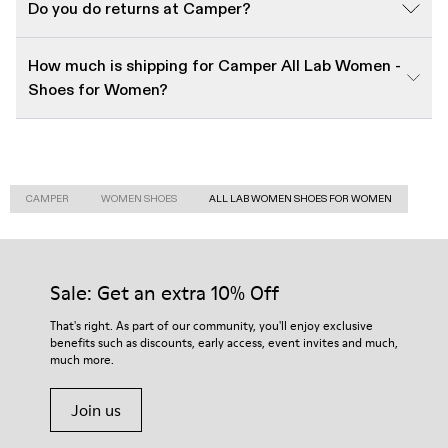
Do you do returns at Camper?
How much is shipping for Camper All Lab Women -
Shoes for Women?
CAMPER
WOMEN SHOES
ALL LAB WOMEN SHOES FOR WOMEN
Sale: Get an extra 10% Off
That's right. As part of our community, you'll enjoy exclusive
benefits such as discounts, early access, event invites and much,
much more.
Join us