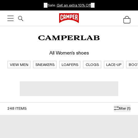
Sale:
Get an extra 10% Off
All Women's shoes
VIEW MEN
SNEAKERS
LOAFERS
CLOGS
LACE-UP
BOO
248
ITEMS
filter
(1)